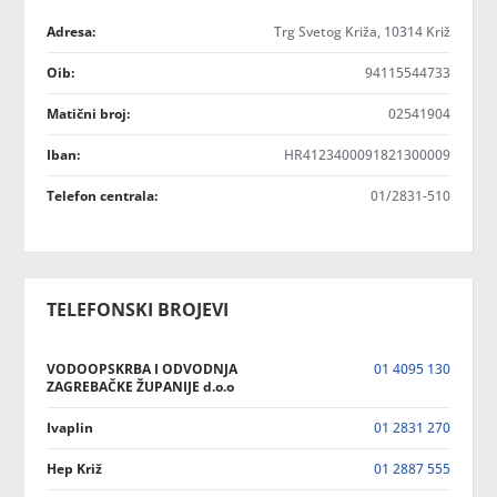
Adresa:
Trg Svetog Križa, 10314 Križ
Oib:
94115544733
Matični broj:
02541904
Iban:
HR4123400091821300009
Telefon centrala:
01/2831-510
TELEFONSKI BROJEVI
VODOOPSKRBA I ODVODNJA
01 4095 130
ZAGREBAČKE ŽUPANIJE d.o.o
Ivaplin
01 2831 270
Hep Križ
01 2887 555