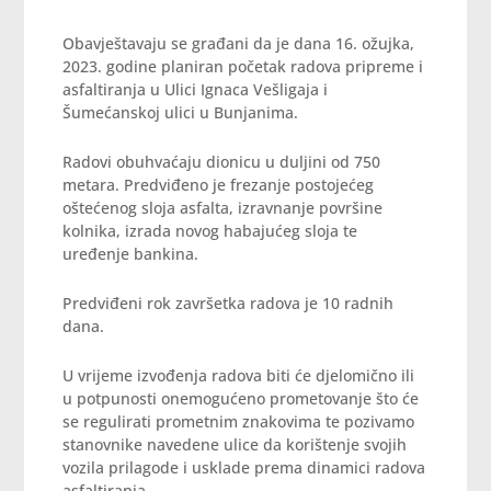
Obavještavaju se građani da je dana 16. ožujka,
2023. godine planiran početak radova pripreme i
asfaltiranja u Ulici Ignaca Vešligaja i
Šumećanskoj ulici u Bunjanima.
Radovi obuhvaćaju dionicu u duljini od 750
metara. Predviđeno je frezanje postojećeg
oštećenog sloja asfalta, izravnanje površine
kolnika, izrada novog habajućeg sloja te
uređenje bankina.
Predviđeni rok završetka radova je 10 radnih
dana.
U vrijeme izvođenja radova biti će djelomično ili
u potpunosti onemogućeno prometovanje što će
se regulirati prometnim znakovima te pozivamo
stanovnike navedene ulice da korištenje svojih
vozila prilagode i usklade prema dinamici radova
asfaltiranja.