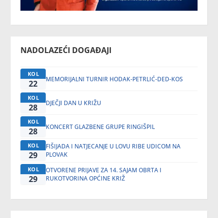
NADOLAZEĆI DOGAĐAJI
KOL
MEMORIJALNI TURNIR HODAK-PETRLIĆ-DED-KOS
22
KOL
DJEČJI DAN U KRIŽU
28
KOL
KONCERT GLAZBENE GRUPE RINGIŠPIL
28
KOL
FIŠIJADA I NATJECANJE U LOVU RIBE UDICOM NA
29
PLOVAK
KOL
OTVORENE PRIJAVE ZA 14. SAJAM OBRTA I
29
RUKOTVORINA OPĆINE KRIŽ