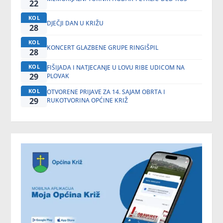
22
KOL
DJEČJI DAN U KRIŽU
28
KOL
KONCERT GLAZBENE GRUPE RINGIŠPIL
28
KOL
FIŠIJADA I NATJECANJE U LOVU RIBE UDICOM NA
29
PLOVAK
KOL
OTVORENE PRIJAVE ZA 14. SAJAM OBRTA I
29
RUKOTVORINA OPĆINE KRIŽ