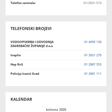
Telefon centrala:
01/2831-510
TELEFONSKI BROJEVI
VODOOPSKRBA I ODVODNJA
01 4095 130
ZAGREBAČKE ŽUPANIJE d.o.o
Ivaplin
01 2831 270
Hep Križ
01 2887 555
Policija Ivanić Grad
01 2881 111
KALENDAR
kolovoz 2026