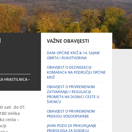
U
VAŽNE OBAVIJESTI
DANI OPĆINE KRIŽ & 14. SAJAM
OBRTA I RUKOTVORINA
OBAVIJEST O DEZINSEKCIJI
KOMARACA NA PODRUČJU OPĆINE
KRIŽ
KA HRASTILNICA –
OBAVIJEST O PRIVREMENOM
ZATVARANJU I REGULACIJI
PROMETA NA DIONICI CESTE U
ŠIRINCU
0 sati do 07.
OBAVIJEST O PRIVREMENOM
180 Velika
PREKIDU VODOOPSKRBE
ka cesta –
ciji
JAVNI POZIV ZA PRIKUPLJANJE
PRIJEDLOGA ZA DODJELU
vska.