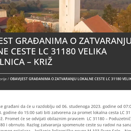
JEST GRAĐANIMA O ZATVARANJ
E CESTE LC 31180 VELIKA
LNICA – KRIŽ
rije
/
OBAVIJEST GRAĐANIMA O ZATVARANJU LOKALNE CESTE LC 31180 VELI
e građani da će u razdoblju od 06. studenoga 2023. godine od 07:0
 godine do 15:00 sati biti zatvorena za promet lokalna cesta LC 31
riž. Promet će se odvijati obilaznim pravcem LC 31180 – Poduzetnič
180 i obrnuto. Razlog zatvaranja spomenute ceste su radovi na sana
tovnog prijelaza – križanje željezničke pruge M 103 Dugo Selo – No