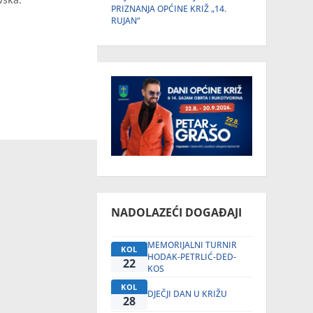
PRIZNANJA OPĆINE KRIŽ „14.
RUJAN“
NADOLAZEĆI DOGAĐAJI
MEMORIJALNI TURNIR
KOL
HODAK-PETRLIĆ-DED-
22
KOS
KOL
DJEČJI DAN U KRIŽU
28