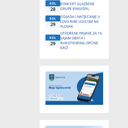
KOL
KONCERT GLAZBENE
28
GRUPE RINGIŠPIL
FIŠIJADA I NATJECANJE U
KOL
LOVU RIBE UDICOM NA
29
PLOVAK
OTVORENE PRIJAVE ZA 14.
KOL
SAJAM OBRTA I
29
RUKOTVORINA OPĆINE
KRIŽ