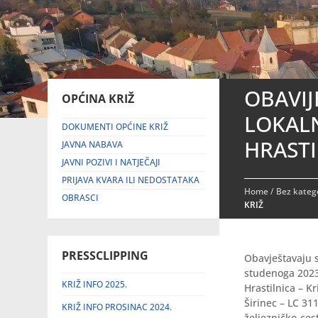
OBAVI
OPĆINA KRIŽ
LOKALN
DOKUMENTI OPĆINE KRIŽ
HRASTI
JAVNA NABAVA
JAVNI POZIVI I NATJEČAJI
PRIJAVA KVARA ILI NEDOSTATAKA
Home
/
Bez katego
OBRASCI
KRIŽ
PRESSCLIPPING
Obavještavaju s
studenoga 2023.
KRIŽ INFO 2025.
Hrastilnica – K
Širinec – LC 31
KRIŽ INFO PROSINAC 2024.
željezničko-ces