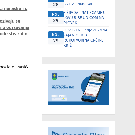
28
GRUPE RINGIŠPIL
i nailaska i u
FIŠIJADA I NATJECANJE U
KOL
LOVU RIBE UDICOM NA
29
ozivaju se
PLOVAK
jelu održavanja
OTVORENE PRIJAVE ZA 14.
gode stvarnim
KOL
SAJAM OBRTA I
29
RUKOTVORINA OPĆINE
KRIŽ
postaje Ivanić-