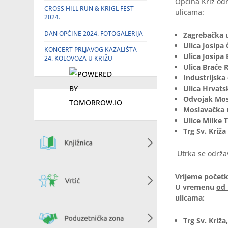
Općina Križ odr
CROSS HILL RUN & KRIGL FEST
ulicama:
2024.
DAN OPĆINE 2024. FOTOGALERIJA
Zagrebačka ul
Ulica Josipa
KONCERT PRLJAVOG KAZALIŠTA
Ulica Josipa 
24. KOLOVOZA U KRIŽU
Ulica Braće R
Industrijska 
Ulica Hrvats
Odvojak Mosl
Moslavačka u
Ulice Milke T
Trg Sv. Križa
Utrka se održav
Vrijeme početka
U vremenu
od 
ulicama:
Trg Sv. Križa