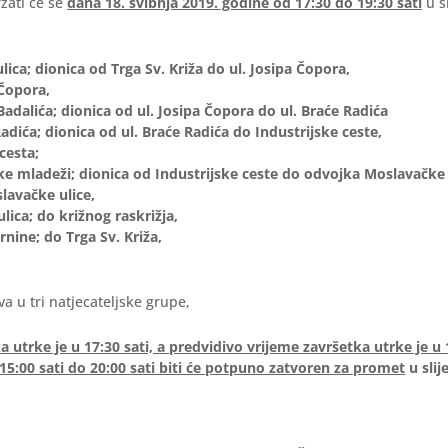
žati će se
dana
18
. svibnja 201
9
. godine
od 17:30 do 19:30 sati
u s
ica; dionica od Trga Sv. Križa do ul. Josipa Čopora,
 Čopora,
Badalića; dionica od ul. Josipa Čopora do ul. Braće Radića
adića; dionica od ul. Braće Radića do Industrijske ceste,
cesta;
ke mladeži; dionica od Industrijske ceste do odvojka Moslavačke 
avačke ulice,
lica; do križnog raskrižja,
rnine; do Trga Sv. Križa,
a u tri natjecateljske grupe,
 utrke je u 17:30 sati, a predvidivo vrijeme završetka utrke je u 1
1
5
:00 sati do 20:00 sati biti će potpuno zatvoren za promet
u sli
,