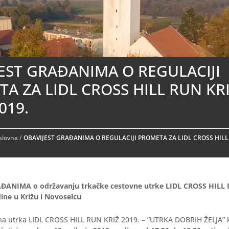
EST GRAĐANIMA O REGULACIJI
A ZA LIDL CROSS HILL RUN KR
019.
aslovna
/
OBAVIJEST GRAĐANIMA O REGULACIJI PROMETA ZA LIDL CROSS HILL
ĐANIMA o održavanju trkačke cestovne utrke LIDL CROSS HILL
ine u Križu i Novoselcu
na utrka LIDL CROSS HILL RUN KRIŽ 2019. – ”UTRKA DOBRIH ŽELJA” k