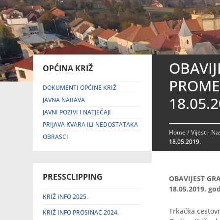
OBAVIJ
OPĆINA KRIŽ
PROMET
DOKUMENTI OPĆINE KRIŽ
18.05.2
JAVNA NABAVA
JAVNI POZIVI I NATJEČAJI
PRIJAVA KVARA ILI NEDOSTATAKA
Home
/
Vijesti- N
OBRASCI
18.05.2019.
PRESSCLIPPING
OBAVIJEST GRA
18.05.2019. god
KRIŽ INFO 2025.
Trkačka cestov
KRIŽ INFO PROSINAC 2024.