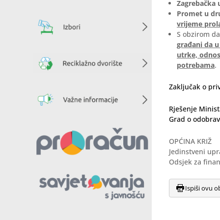
Zagrebačka ul
Promet u dr
vrijeme prol
S obzirom da
građani da u
utrke, odnos
potrebama
.
Zaključak o pr
Rješenje Minist
Grad o odobrav
OPĆINA KRIŽ
Jedinstveni upr
Odsjek za fina
Ispiši ovu o