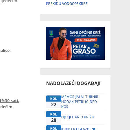
lijedećim
PREKIDU VODOOPSKRBE
ulice;
NADOLAZEĆI DOGAĐAJI
MEMORIJALNI TURNIR
KOL
9:30 sati.
HODAK-PETRLIĆ-DED-
22
jedećim
KOS
KOL
DJEČJI DAN U KRIŽU
28
KOL
KONCERT GLAZBENE