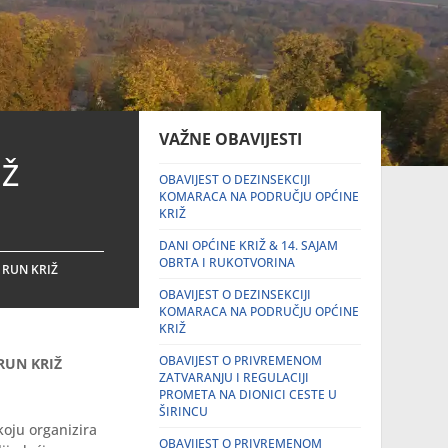
VAŽNE OBAVIJESTI
IŽ
OBAVIJEST O DEZINSEKCIJI
KOMARACA NA PODRUČJU OPĆINE
KRIŽ
DANI OPĆINE KRIŽ & 14. SAJAM
OBRTA I RUKOTVORINA
 RUN KRIŽ
OBAVIJEST O DEZINSEKCIJI
KOMARACA NA PODRUČJU OPĆINE
KRIŽ
OBAVIJEST O PRIVREMENOM
 RUN KRIŽ
ZATVARANJU I REGULACIJI
PROMETA NA DIONICI CESTE U
ŠIRINCU
oju organizira
OBAVIJEST O PRIVREMENOM