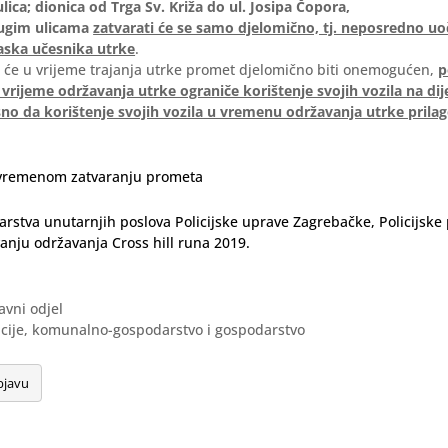
ica; dionica od Trga Sv. Križa do ul. Josipa Čopora,
ugim ulicama
zatvarati će se samo djelomično, tj. neposredno uoč
aska učesnika utrke
.
 će u vrijeme trajanja utrke promet djelomično biti onemogućen,
p
 vrijeme održavanja utrke ograniče korištenje svojih vozila na di
no da korištenje svojih vozila u vremenu održavanja utrke prila
ivremenom zatvaranju prometa
arstva unutarnjih poslova Policijske uprave Zagrebačke, Policijske 
anju održavanja Cross hill runa 2019.
avni odjel
ncije, komunalno-gospodarstvo i gospodarstvo
bjavu