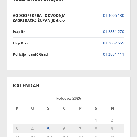
VODOOPSKRBA I ODVODNJA
01 4095 130
ZAGREBAČKE ŽUPANIJE d.o.o
Ivaplin
01 2831 270
Hep Križ
01 2887 555
Policija Ivanić Grad
01 2881 111
KALENDAR
kolovoz 2026
P
U
S
Č
P
S
N
1
2
3
4
5
6
7
8
9