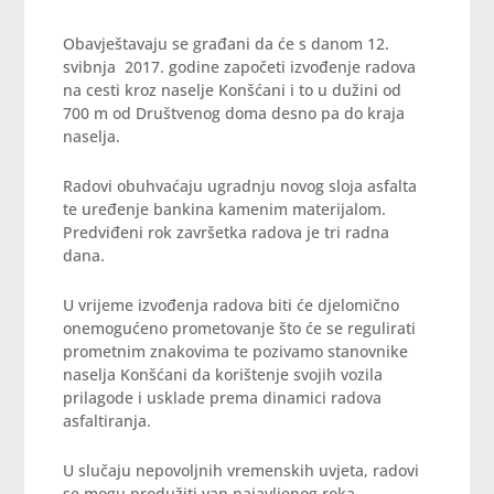
Obavještavaju se građani da će s danom 12.
svibnja 2017. godine započeti izvođenje radova
na cesti kroz naselje Konšćani i to u dužini od
700 m od Društvenog doma desno pa do kraja
naselja.
Radovi obuhvaćaju ugradnju novog sloja asfalta
te uređenje bankina kamenim materijalom.
Predviđeni rok završetka radova je tri radna
dana.
U vrijeme izvođenja radova biti će djelomično
onemogućeno prometovanje što će se regulirati
prometnim znakovima te pozivamo stanovnike
naselja Konšćani da korištenje svojih vozila
prilagode i usklade prema dinamici radova
asfaltiranja.
U slučaju nepovoljnih vremenskih uvjeta, radovi
se mogu produžiti van najavljenog roka.