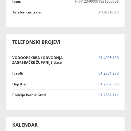
Iban:
HR4123400091821300009
Telefon centrala:
01/2831-510
TELEFONSKI BROJEVI
VODOOPSKRBA I ODVODNJA
01 4095 130
ZAGREBAČKE ŽUPANIJE d.o.o
Ivaplin
01 2831 270
Hep Križ
01 2887 555
Policija Ivanić Grad
01 2881 111
KALENDAR