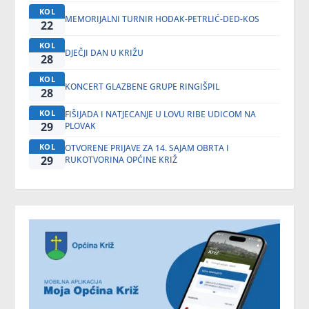
KOL
MEMORIJALNI TURNIR HODAK-PETRLIĆ-DED-KOS
22
KOL
DJEČJI DAN U KRIŽU
28
KOL
KONCERT GLAZBENE GRUPE RINGIŠPIL
28
KOL
FIŠIJADA I NATJECANJE U LOVU RIBE UDICOM NA
29
PLOVAK
KOL
OTVORENE PRIJAVE ZA 14. SAJAM OBRTA I
29
RUKOTVORINA OPĆINE KRIŽ