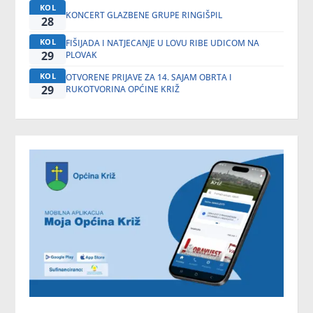
KOL
KONCERT GLAZBENE GRUPE RINGIŠPIL
28
KOL
FIŠIJADA I NATJECANJE U LOVU RIBE UDICOM NA
29
PLOVAK
KOL
OTVORENE PRIJAVE ZA 14. SAJAM OBRTA I
29
RUKOTVORINA OPĆINE KRIŽ