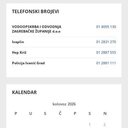
TELEFONSKI BROJEVI
VODOOPSKRBA I ODVODNJA
01 4095 130
ZAGREBAČKE ŽUPANIJE d.o.o
Ivaplin
01 2831 270
Hep Križ
01 2887 555
Policija Ivanić Grad
01 2881 111
KALENDAR
kolovoz 2026
P
U
S
Č
P
S
N
1
2