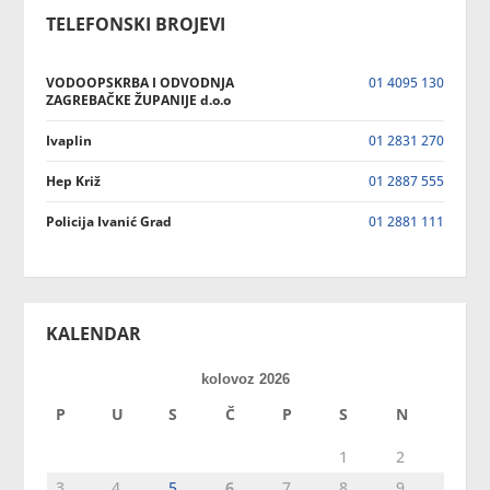
TELEFONSKI BROJEVI
VODOOPSKRBA I ODVODNJA
01 4095 130
ZAGREBAČKE ŽUPANIJE d.o.o
Ivaplin
01 2831 270
Hep Križ
01 2887 555
Policija Ivanić Grad
01 2881 111
KALENDAR
kolovoz 2026
P
U
S
Č
P
S
N
1
2
3
4
5
6
7
8
9