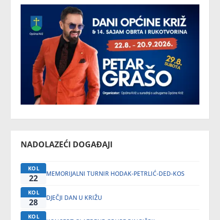
NADOLAZEĆI DOGAĐAJI
KOL
MEMORIJALNI TURNIR HODAK-PETRLIĆ-DED-KOS
22
KOL
DJEČJI DAN U KRIŽU
28
KOL