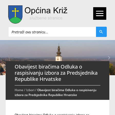
Pretraži
Obavijest biračima Odluka o
raspisivanju izbora za Predsjednika
Republike Hrvatske
Home
/
Izbori
/
Obavijest biračima Odluka o raspisivanju
izbora za Predsjednika Republike Hrvatske
Obavijest-biracima-Odluka-o-raspisivanju-izbora-za-