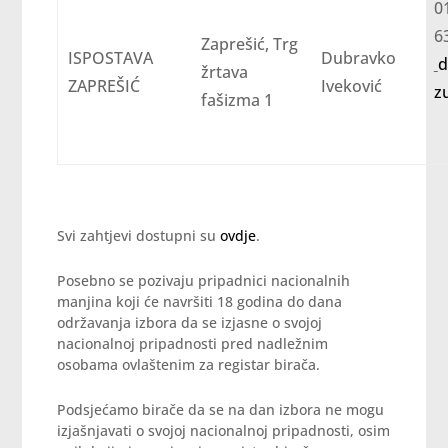
0
Zaprešić, Trg
ISPOSTAVA
Dubravko
d
žrtava
ZAPREŠIĆ
Iveković
z
fašizma 1
Svi zahtjevi dostupni su
ovdje
.
Posebno se pozivaju pripadnici nacionalnih
manjina koji će navršiti 18 godina do dana
održavanja izbora da se izjasne o svojoj
nacionalnoj pripadnosti pred nadležnim
osobama ovlaštenim za registar birača.
Podsjećamo birače da se na dan izbora ne mogu
izjašnjavati o svojoj nacionalnoj pripadnosti, osim