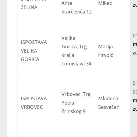
Ante
Mikec
z
ZELINA
Starčevića 12
0
Velika
ISPOSTAVA
m
Gorica, Trg
Marija
VELIKA
z
kralja
Hrvoić
GORICA
Tomislava 34
0
Vrbovec, Trg
ISPOSTAVA
Mladena
m
Petra
VRBOVEC
Sesvečan
z
Zrinskog 9