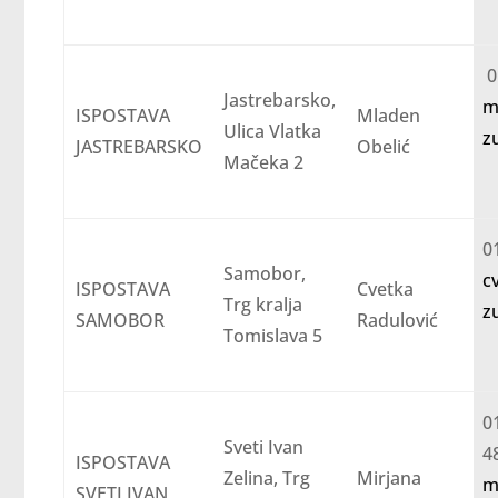
Jastrebarsko,
m
ISPOSTAVA
Mladen
Ulica Vlatka
z
JASTREBARSKO
Obelić
Mačeka 2
Samobor,
c
ISPOSTAVA
Cvetka
Trg kralja
z
SAMOBOR
Radulović
Tomislava 5
0
Sveti Ivan
ISPOSTAVA
Zelina, Trg
Mirjana
m
SVETI IVAN