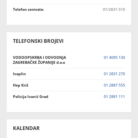
Telefon centrala:
01/2831-510
TELEFONSKI BROJEVI
VODOOPSKRBA I ODVODNJA
01 4095 130
ZAGREBAČKE ŽUPANIJE d.o.o
Ivaplin
01 2831 270
Hep Križ
01 2887 555
Policija Ivanić Grad
01 2881 111
KALENDAR