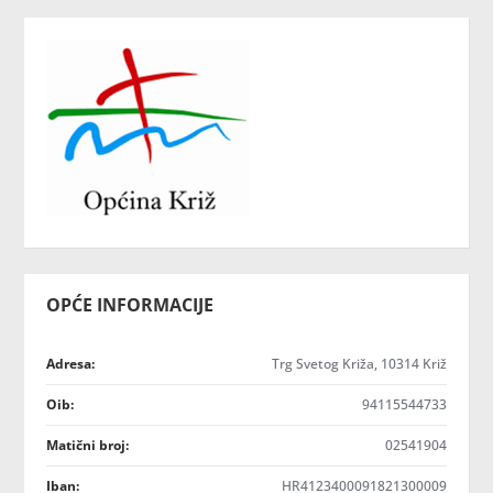
OPĆE INFORMACIJE
Adresa:
Trg Svetog Križa, 10314 Križ
Oib:
94115544733
Matični broj:
02541904
Iban:
HR4123400091821300009