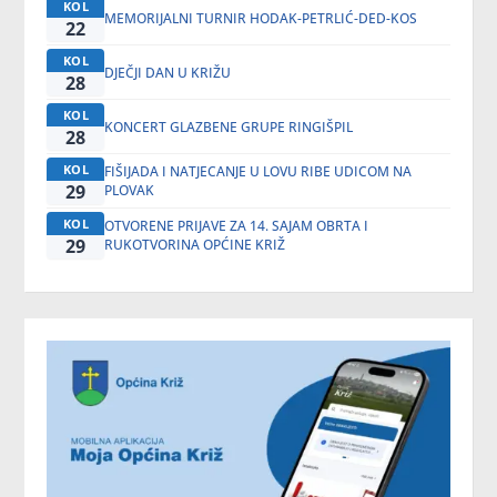
KOL
MEMORIJALNI TURNIR HODAK-PETRLIĆ-DED-KOS
22
KOL
DJEČJI DAN U KRIŽU
28
KOL
KONCERT GLAZBENE GRUPE RINGIŠPIL
28
KOL
FIŠIJADA I NATJECANJE U LOVU RIBE UDICOM NA
29
PLOVAK
KOL
OTVORENE PRIJAVE ZA 14. SAJAM OBRTA I
29
RUKOTVORINA OPĆINE KRIŽ