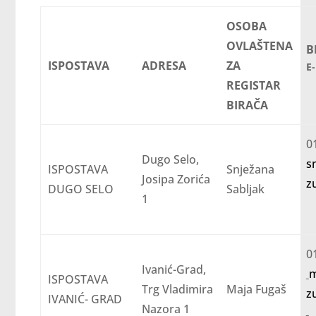
OSOBA
OVLAŠTENA
B
ISPOSTAVA
ADRESA
ZA
E
REGISTAR
BIRAČA
Dugo Selo,
s
ISPOSTAVA
Snježana
Josipa Zorića
z
DUGO SELO
Sabljak
1
0
Ivanić-Grad,
m
ISPOSTAVA
Trg Vladimira
Maja Fugaš
z
IVANIĆ- GRAD
Nazora 1