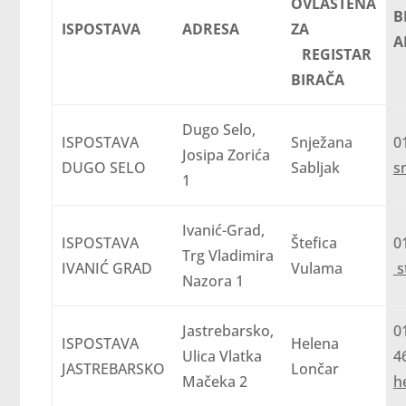
OVLAŠTENA
B
ISPOSTAVA
ADRESA
ZA
A
REGISTAR
BIRAČA
Dugo Selo,
ISPOSTAVA
Snježana
Josipa Zorića
DUGO SELO
Sabljak
s
1
Ivanić-Grad,
ISPOSTAVA
Štefica
0
Trg Vladimira
IVANIĆ GRAD
Vulama
s
Nazora 1
Jastrebarsko,
0
ISPOSTAVA
Helena
Ulica Vlatka
JASTREBARSKO
Lončar
Mačeka 2
h