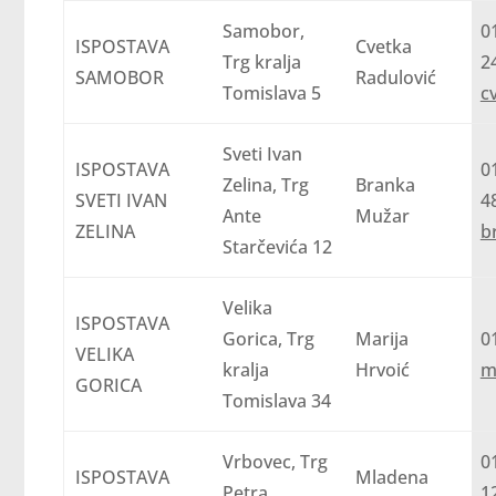
Samobor,
0
ISPOSTAVA
Cvetka
Trg kralja
SAMOBOR
Radulović
Tomislava 5
c
Sveti Ivan
ISPOSTAVA
0
Zelina, Trg
Branka
SVETI IVAN
Ante
Mužar
ZELINA
b
Starčevića 12
Velika
ISPOSTAVA
Gorica, Trg
Marija
0
VELIKA
kralja
Hrvoić
m
GORICA
Tomislava 34
Vrbovec, Trg
0
ISPOSTAVA
Mladena
Petra