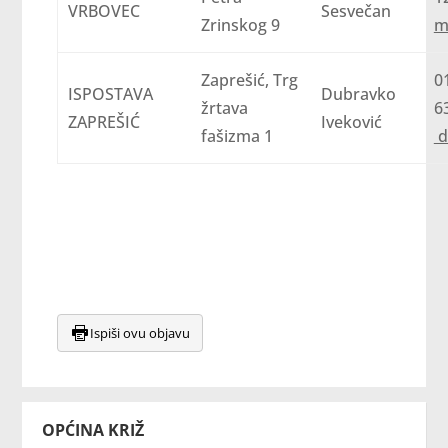
VRBOVEC
Sesvečan
Zrinskog 9
m
Zaprešić, Trg
0
ISPOSTAVA
Dubravko
žrtava
ZAPREŠIĆ
Iveković
fašizma 1
d
Ispiši ovu objavu
OPĆINA KRIŽ