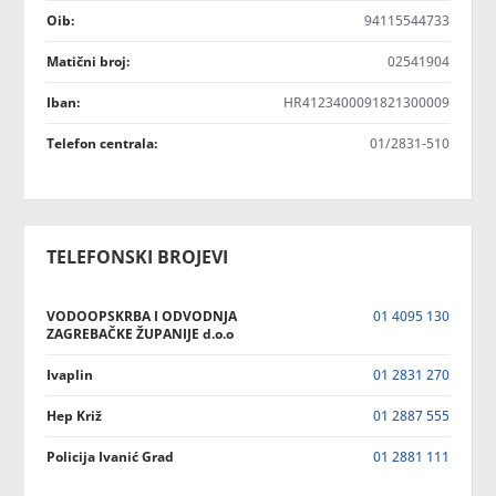
Oib:
94115544733
Matični broj:
02541904
Iban:
HR4123400091821300009
Telefon centrala:
01/2831-510
TELEFONSKI BROJEVI
VODOOPSKRBA I ODVODNJA
01 4095 130
ZAGREBAČKE ŽUPANIJE d.o.o
Ivaplin
01 2831 270
Hep Križ
01 2887 555
Policija Ivanić Grad
01 2881 111