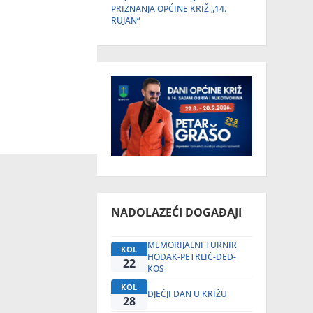
PRIZNANJA OPĆINE KRIŽ „14.
RUJAN“
NADOLAZEĆI DOGAĐAJI
MEMORIJALNI TURNIR
KOL
HODAK-PETRLIĆ-DED-
22
KOS
KOL
DJEČJI DAN U KRIŽU
28