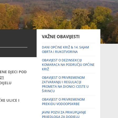
VAŽNE OBAVIJESTI
DANI OPĆINE KRIŽ & 14. SAJAM
OBRTA I RUKOTVORINA
OBAVIJEST O DEZINSEKCIJI
KOMARACA NA PODRUČJU OPĆINE
KRIŽ
NE DJECI POD
21
OBAVIJEST O PRIVREMENOM
ZATVARANJU I REGULACIJI
DIJELU
PROMETA NA DIONICI CESTE U
ŠIRINCU
OBAVIJEST O PRIVREMENOM
KE ULICE I
PREKIDU VODOOPSKRBE
JAVNI POZIV ZA PRIKUPLJANJE
PRIJEDLOGA ZA DODJELU