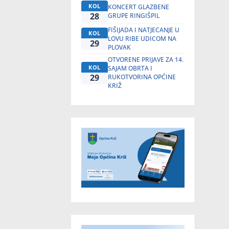
KOL
KONCERT GLAZBENE
28
GRUPE RINGIŠPIL
FIŠIJADA I NATJECANJE U
KOL
LOVU RIBE UDICOM NA
29
PLOVAK
OTVORENE PRIJAVE ZA 14.
KOL
SAJAM OBRTA I
29
RUKOTVORINA OPĆINE
KRIŽ