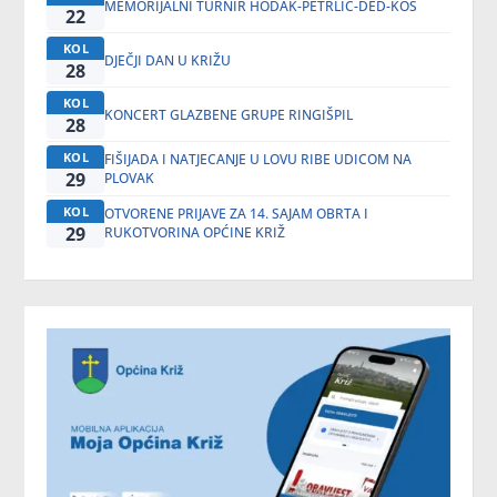
MEMORIJALNI TURNIR HODAK-PETRLIĆ-DED-KOS
22
KOL
DJEČJI DAN U KRIŽU
28
KOL
KONCERT GLAZBENE GRUPE RINGIŠPIL
28
KOL
FIŠIJADA I NATJECANJE U LOVU RIBE UDICOM NA
29
PLOVAK
KOL
OTVORENE PRIJAVE ZA 14. SAJAM OBRTA I
29
RUKOTVORINA OPĆINE KRIŽ