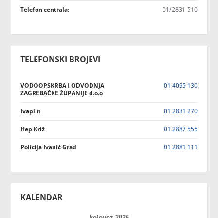
Telefon centrala:
01/2831-510
TELEFONSKI BROJEVI
VODOOPSKRBA I ODVODNJA
01 4095 130
ZAGREBAČKE ŽUPANIJE d.o.o
Ivaplin
01 2831 270
Hep Križ
01 2887 555
Policija Ivanić Grad
01 2881 111
KALENDAR
kolovoz 2026