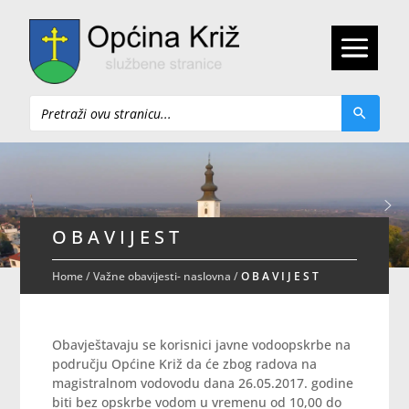
Pretraži
O B A V I J E S T
Home
/
Važne obavijesti- naslovna
/
O B A V I J E S T
Obavještavaju se korisnici javne vodoopskrbe na
području Općine Križ da će zbog radova na
magistralnom vodovodu dana 26.05.2017. godine
biti bez opskrbe vodom u vremenu od 10,00 do