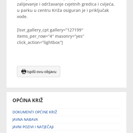
zalijevanje i održavanje cvjetnih gredica i cvijeća,
u parku u centru Križa osiguran je i priključak
vode.
[lsvr_gallery_cpt gallery=”127199″
items_per_row=”4″ masonry=”yes”
click_action=”lightbox”]
Ispiši ovu objavu
OPĆINA KRIŽ
DOKUMENTI OPĆINE KRIŽ
JAVNA NABAVA
JAVNI POZIVI I NATJEČAJI