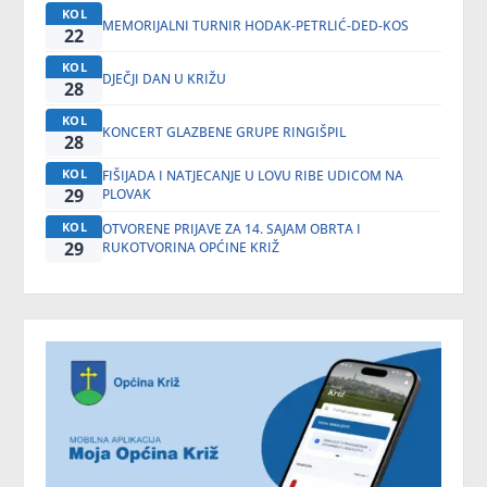
KOL
MEMORIJALNI TURNIR HODAK-PETRLIĆ-DED-KOS
22
KOL
DJEČJI DAN U KRIŽU
28
KOL
KONCERT GLAZBENE GRUPE RINGIŠPIL
28
KOL
FIŠIJADA I NATJECANJE U LOVU RIBE UDICOM NA
29
PLOVAK
KOL
OTVORENE PRIJAVE ZA 14. SAJAM OBRTA I
29
RUKOTVORINA OPĆINE KRIŽ