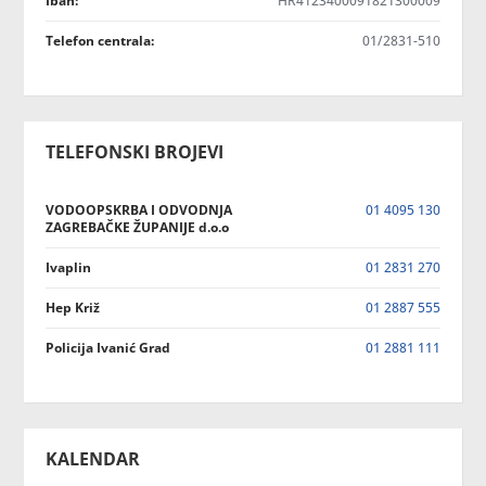
Iban:
HR4123400091821300009
Telefon centrala:
01/2831-510
TELEFONSKI BROJEVI
VODOOPSKRBA I ODVODNJA
01 4095 130
ZAGREBAČKE ŽUPANIJE d.o.o
Ivaplin
01 2831 270
Hep Križ
01 2887 555
Policija Ivanić Grad
01 2881 111
KALENDAR