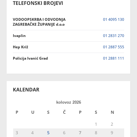
TELEFONSKI BROJEVI
VODOOPSKRBA I ODVODNJA
01 4095 130
ZAGREBAČKE ŽUPANIJE d.o.o
Ivaplin
01 2831 270
Hep Križ
01 2887 555
Policija Ivanić Grad
01 2881 111
KALENDAR
kolovoz 2026
P
U
S
Č
P
S
N
1
2
3
4
5
6
7
8
9