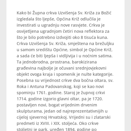
Kako bi Župna crkva Uzvišenja Sv. Križa za Božić
izgledala što ljepše, Općina Križ odlučila je
investirati u ugradnju nove rasvjete. Crkva je
osvijetljena ugradnjom četiri nova reflektora za
što je bilo potrebno izdvojiti oko 8 tisuća kuna.
Crkva Uzvišenja Sv. Križa, smještena na brežuljku
u samom središtu Općine, simbol je Općine Križ,
a sada će biti ljepša i vidljivija i u noćnim satima.
Ta jednobrodna, prostrana, barokizirana
građevina najbolje je očuvani srednjovjekovni
objekt ovoga kraja i spomenik je nulte kategorije.
Posebna su vrijednost crkve dva bočna oltara, sv.
Roka i Antuna Padovanskog, koji se kao novi
spominju 1761. godine. Staroj je župnoj crkvi
1714. godine izgorio glavni oltar, pa je 1720.
postavljen novi, bogat vrijednim drvenim
skulpturama, jedan od najreprezentativnijih u
cijeloj sjevernoj Hrvatskoj. Vrijedni su i zlatarski
predmeti iz XVIII. i XIX. stoljeća. Oko crkve
stoljetni je park, uređen 1894. godine po