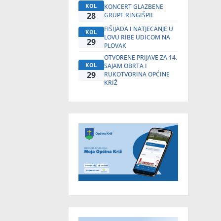
KOL
KONCERT GLAZBENE
28
GRUPE RINGIŠPIL
FIŠIJADA I NATJECANJE U
KOL
LOVU RIBE UDICOM NA
29
PLOVAK
OTVORENE PRIJAVE ZA 14.
KOL
SAJAM OBRTA I
29
RUKOTVORINA OPĆINE
KRIŽ