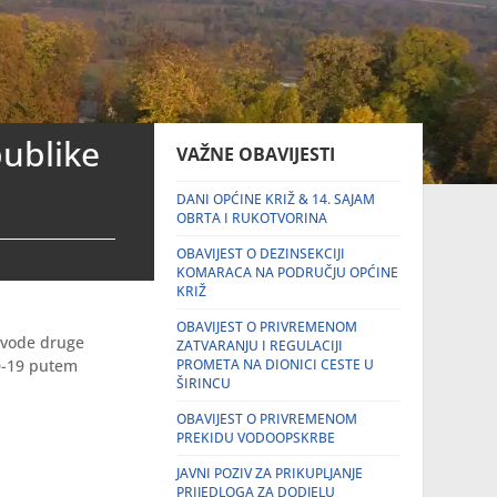
publike
VAŽNE OBAVIJESTI
DANI OPĆINE KRIŽ & 14. SAJAM
OBRTA I RUKOTVORINA
OBAVIJEST O DEZINSEKCIJI
KOMARACA NA PODRUČJU OPĆINE
KRIŽ
OBAVIJEST O PRIVREMENOM
uvode druge
ZATVARANJU I REGULACIJI
D-19 putem
PROMETA NA DIONICI CESTE U
ŠIRINCU
OBAVIJEST O PRIVREMENOM
PREKIDU VODOOPSKRBE
JAVNI POZIV ZA PRIKUPLJANJE
PRIJEDLOGA ZA DODJELU