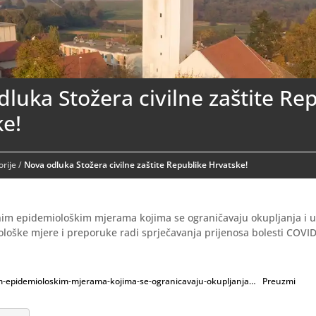
luka Stožera civilne zaštite Re
ke!
rije
/
Nova odluka Stožera civilne zaštite Republike Hrvatske!
m epidemiološkim mjerama kojima se ograničavaju okupljanja i 
loške mjere i preporuke radi sprječavanja prijenosa bolesti COVI
epidemioloskim-mjerama-kojima-se-ogranicavaju-okupljanja…
Preuzmi