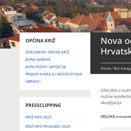
Nova od
OPĆINA KRIŽ
Hrvats
DOKUMENTI OPĆINE KRIŽ
JAVNA NABAVA
JAVNI POZIVI I NATJEČAJI
Home
/
Bez katego
PRIJAVA KVARA ILI NEDOSTATAKA
OBRASCI
ODLUKA o nužni
nužne epidemio
okupljanja
PRESSCLIPPING
ODLUKA-o-nuznim-
KRIŽ INFO 2025.
KRIŽ INFO PROSINAC 2024.