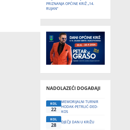
PRIZNANJA OPĆINE KRIŽ „14.
RUJAN“
NADOLAZEĆI DOGAĐAJI
MEMORIJALNI TURNIR
KOL
HODAK-PETRLIĆ-DED-
22
KOS
KOL
DJEČJI DAN U KRIŽU
28