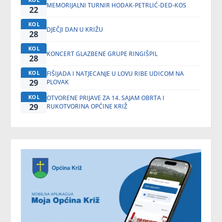
MEMORIJALNI TURNIR HODAK-PETRLIĆ-DED-KOS
22
KOL
DJEČJI DAN U KRIŽU
28
KOL
KONCERT GLAZBENE GRUPE RINGIŠPIL
28
KOL
FIŠIJADA I NATJECANJE U LOVU RIBE UDICOM NA
29
PLOVAK
KOL
OTVORENE PRIJAVE ZA 14. SAJAM OBRTA I
29
RUKOTVORINA OPĆINE KRIŽ