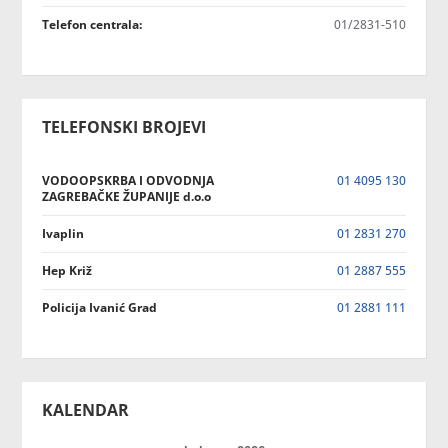
Telefon centrala:
01/2831-510
TELEFONSKI BROJEVI
VODOOPSKRBA I ODVODNJA
01 4095 130
ZAGREBAČKE ŽUPANIJE d.o.o
Ivaplin
01 2831 270
Hep Križ
01 2887 555
Policija Ivanić Grad
01 2881 111
KALENDAR