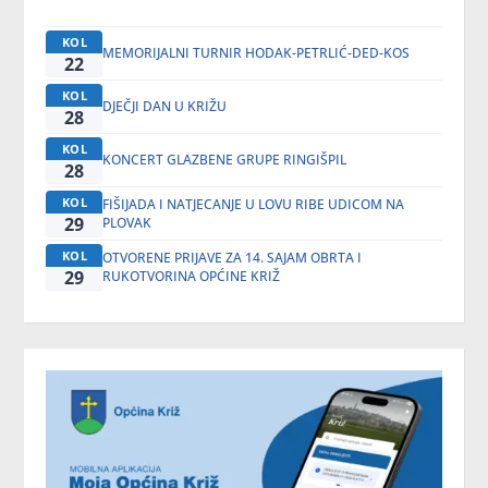
KOL
MEMORIJALNI TURNIR HODAK-PETRLIĆ-DED-KOS
22
KOL
DJEČJI DAN U KRIŽU
28
KOL
KONCERT GLAZBENE GRUPE RINGIŠPIL
28
KOL
FIŠIJADA I NATJECANJE U LOVU RIBE UDICOM NA
29
PLOVAK
KOL
OTVORENE PRIJAVE ZA 14. SAJAM OBRTA I
29
RUKOTVORINA OPĆINE KRIŽ