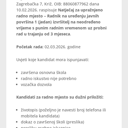
Zagrebačka 7, Križ, OIB: 88060877962 dana
10.02.2026. raspisuje
Natječaj za upražnjeno
radno mjesto – Radnik na uređenju javnih
površina 1 (jedan) izvršitelj na neodređeno
vrijeme s punim radnim vremenom uz probni
rad u trajanju od 3 mjeseca
.
Početak rada:
02.03.2026. godine
Uvjeti koje kandidat mora ispunjavati:
završena osnovna škola
radno iskustvo nije potrebno
vozačka dozvola
Kandidati za radno mjesto su dužni priložiti:
životopis (poželjno je navesti broj telefona ili
mobitela kandidata)
dokaz o završenoj školi (preslika)
presliku osobne iskaznice