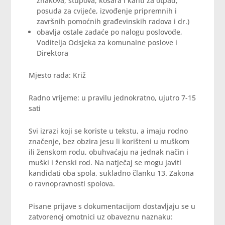
znakova, stupova, košara i kanti za otpad,
posuda za cvijeće, izvođenje pripremnih i
završnih pomoćnih građevinskih radova i dr.)
obavlja ostale zadaće po nalogu poslovođe,
Voditelja Odsjeka za komunalne poslove i
Direktora
Mjesto rada: Križ
Radno vrijeme: u pravilu jednokratno, ujutro 7-15
sati
Svi izrazi koji se koriste u tekstu, a imaju rodno
značenje, bez obzira jesu li korišteni u muškom
ili ženskom rodu, obuhvaćaju na jednak način i
muški i ženski rod. Na natječaj se mogu javiti
kandidati oba spola, sukladno članku 13. Zakona
o ravnopravnosti spolova.
Pisane prijave s dokumentacijom dostavljaju se u
zatvorenoj omotnici uz obaveznu naznaku: