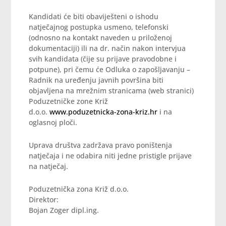
Kandidati će biti obaviješteni o ishodu
natječajnog postupka usmeno, telefonski
(odnosno na kontakt naveden u priloženoj
dokumentaciji) ili na dr. način nakon intervjua
svih kandidata (čije su prijave pravodobne i
potpune), pri čemu će Odluka o zapošljavanju –
Radnik na uređenju javnih površina biti
objavljena na mrežnim stranicama (web stranici)
Poduzetničke zone Križ
d.o.o.
www.poduzetnicka-zona-kriz.hr
i na
oglasnoj ploči.
Uprava društva zadržava pravo poništenja
natječaja i ne odabira niti jedne pristigle prijave
na natječaj.
Poduzetnička zona Križ d.o.o.
Direktor:
Bojan Zoger dipl.ing.