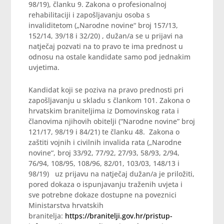
98/19), članku 9. Zakona o profesionalnoj
rehabilitaciji i zapošljavanju osoba s
invaliditetom („Narodne novine“ broj 157/13,
152/14, 39/18 i 32/20) , dužan/a se u prijavi na
natječaj pozvati na to pravo te ima prednost u
odnosu na ostale kandidate samo pod jednakim
uvjetima.
Kandidat koji se poziva na pravo prednosti pri
zapošljavanju u skladu s člankom 101. Zakona o
hrvatskim braniteljima iz Domovinskog rata i
članovima njihovih obitelji (“Narodne novine” broj
121/17, 98/19 i 84/21) te članku 48. Zakona o
zaštiti vojnih i civilnih invalida rata („Narodne
novine“, broj 33/92, 77/92, 27/93, 58/93, 2/94,
76/94, 108/95, 108/96, 82/01, 103/03, 148/13 i
98/19) uz prijavu na natječaj dužan/a je priložiti,
pored dokaza o
ispunjavanju traženih uvjeta i
sve potrebne dokaze dostupne na poveznici
Ministarstva hrvatskih
branitelja:
https://branitelji.gov.hr/pristup-