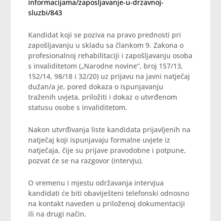
informacijama/zaposljavanje-u-drzavnoj-
sluzbi/843
Kandidat koji se poziva na pravo prednosti pri
zapošljavanju u skladu sa člankom 9. Zakona o
profesionalnoj rehabilitaciji i zapošljavanju osoba
s invaliditetom („Narodne novine“, broj 157/13,
152/14, 98/18 i 32/20) uz prijavu na javni natječaj
dužan/a je, pored dokaza o ispunjavanju
traženih uvjeta, priložiti i dokaz o utvrđenom
statusu osobe s invaliditetom.
Nakon utvrđivanja liste kandidata prijavljenih na
natječaj koji ispunjavaju formalne uvjete iz
natječaja, čije su prijave pravodobne i potpune,
pozvat će se na razgovor (intervju).
O vremenu i mjestu održavanja intervjua
kandidati će biti obaviješteni telefonski odnosno
na kontakt naveden u priloženoj dokumentaciji
ili na drugi način.