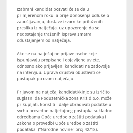
Izabrani kandidat pozvati će se da u
primjerenom roku, a prije donošenja odluke o
zapošljavanju, dostave izvornike priloženih
preslika iz natječaja, uz upozorenje da se
nedostajanje traženih isprava smatra
odustajanjem od natječaja.
Ako se na natječaj ne prijave osobe koje
ispunjavaju propisane i objavljene uvjete,
odnosno ako prijavljeni kandidati ne zadovolje
na intervjuu, Uprava društva obustaviti će
postupak po ovom natječaju.
Prijavom na natječaj kandidati/kinje su izričito
suglasni da Poduzetnička zona Križ d.o.o. može
prikupljati, koristiti i dalje obrađivati podatke u
svrhu provedbe natječajnog postupka sukladno
odredbama Opće uredbe o zaštiti podataka i
Zakona o provedbi Opće uredbe o zaštiti
podataka (“Narodne novine” broj 42/18).