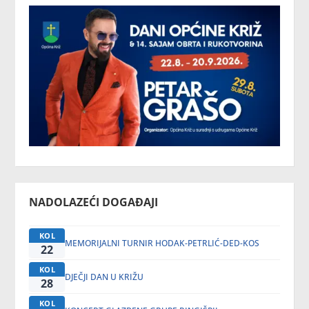
NADOLAZEĆI DOGAĐAJI
KOL
MEMORIJALNI TURNIR HODAK-PETRLIĆ-DED-KOS
22
KOL
DJEČJI DAN U KRIŽU
28
KOL