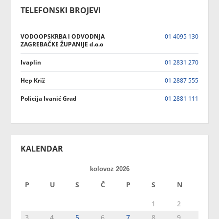
TELEFONSKI BROJEVI
VODOOPSKRBA I ODVODNJA
01 4095 130
ZAGREBAČKE ŽUPANIJE d.o.o
Ivaplin
01 2831 270
Hep Križ
01 2887 555
Policija Ivanić Grad
01 2881 111
KALENDAR
kolovoz 2026
P
U
S
Č
P
S
N
1
2
3
4
5
6
7
8
9