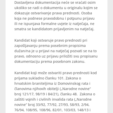
Dostavljena dokumentacija neće se vraćati osim
ukoliko se radi o dokumentu u originalu kojim se
dokazuje ostvarivanje prava prednosti. Osoba
koja ne podnese pravodobnu i potpunu prijavu
ili ne ispunjava formalne uvjete iz natječaja, ne
smatra se kandidatom prijavljenim na natječaj.
Kandidat koji ostvaruje pravo prednosti pri
zapošljavanju prema posebnim propisima
dužan/na je u prijavi na natječaj pozvati se na to
pravo, odnosno uz prijavu priložiti svu propisanu
dokumentaciju prema posebnom zakonu.
Kandidat koji može ostvariti pravo prednosti kod
prijama sukladno članku 101. Zakona o
hrvatskim braniteljima iz Domovinskog rata i
članovima njihovih obitelji („Narodne novine“
broj 121/17, 98/19 i 84/21), članku 48. Zakona o
zaštiti vojnih i civilnih invalida rata („Narodne
novine“ broj 33/92, 77/92, 27/93, 58/93, 2/94,
76/94, 108/95, 108/96, 82/01, 103/03, 148/13 i