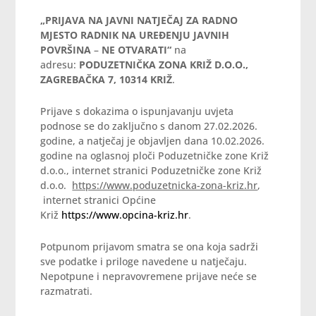
„PRIJAVA NA JAVNI NATJEČAJ ZA RADNO
MJESTO RADNIK NA UREĐENJU JAVNIH
POVRŠINA
–
NE OTVARATI“
na
adresu:
PODUZETNIČKA ZONA KRIŽ D.O.O.,
ZAGREBAČKA 7, 10314 KRIŽ
.
Prijave s dokazima o ispunjavanju uvjeta
podnose se do zaključno s danom 27.02.2026.
godine, a natječaj je objavljen dana 10.02.2026.
godine na oglasnoj ploči Poduzetničke zone Križ
d.o.o., internet stranici Poduzetničke zone Križ
d.o.o.
https://www.poduzetnicka-zona-kriz.hr
,
internet stranici Općine
Križ
https://www.opcina-kriz.hr
.
Potpunom prijavom smatra se ona koja sadrži
sve podatke i priloge navedene u natječaju.
Nepotpune i nepravovremene prijave neće se
razmatrati.