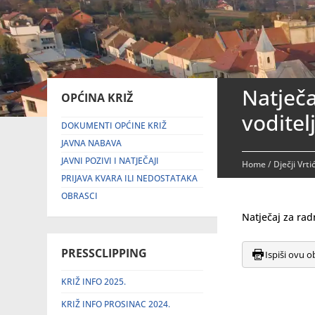
Natječa
OPĆINA KRIŽ
voditel
DOKUMENTI OPĆINE KRIŽ
JAVNA NABAVA
JAVNI POZIVI I NATJEČAJI
Home
/
Dječji Vrti
PRIJAVA KVARA ILI NEDOSTATAKA
OBRASCI
Natječaj za rad
PRESSCLIPPING
Ispiši ovu o
KRIŽ INFO 2025.
KRIŽ INFO PROSINAC 2024.