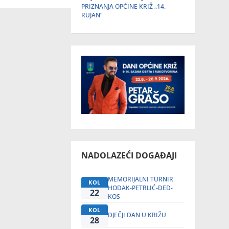
PRIZNANJA OPĆINE KRIŽ „14.
RUJAN“
NADOLAZEĆI DOGAĐAJI
MEMORIJALNI TURNIR
KOL
HODAK-PETRLIĆ-DED-
22
KOS
KOL
DJEČJI DAN U KRIŽU
28