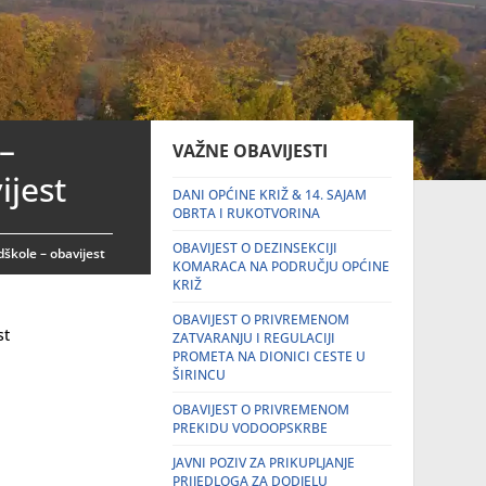
 –
VAŽNE OBAVIJESTI
ijest
DANI OPĆINE KRIŽ & 14. SAJAM
OBRTA I RUKOTVORINA
OBAVIJEST O DEZINSEKCIJI
dškole – obavijest
KOMARACA NA PODRUČJU OPĆINE
KRIŽ
OBAVIJEST O PRIVREMENOM
st
ZATVARANJU I REGULACIJI
PROMETA NA DIONICI CESTE U
ŠIRINCU
OBAVIJEST O PRIVREMENOM
PREKIDU VODOOPSKRBE
JAVNI POZIV ZA PRIKUPLJANJE
PRIJEDLOGA ZA DODJELU