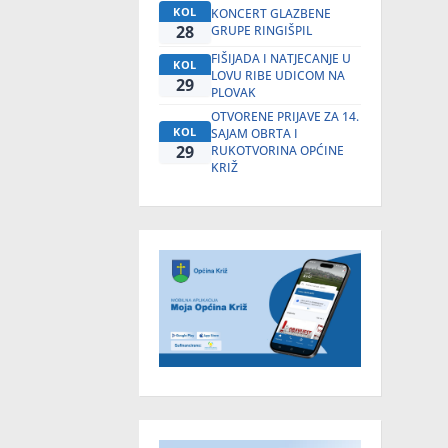
KOL
KONCERT GLAZBENE
28
GRUPE RINGIŠPIL
FIŠIJADA I NATJECANJE U
KOL
LOVU RIBE UDICOM NA
29
PLOVAK
OTVORENE PRIJAVE ZA 14.
KOL
SAJAM OBRTA I
29
RUKOTVORINA OPĆINE
KRIŽ