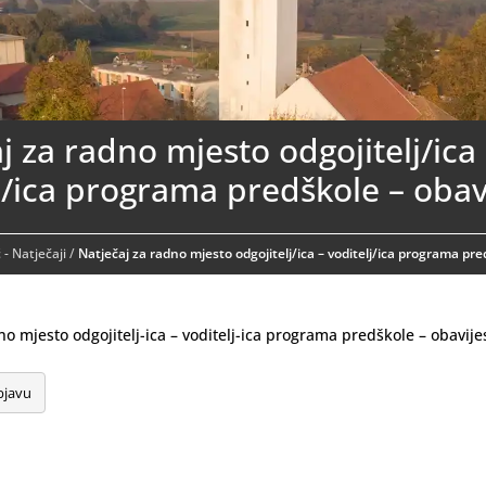
j za radno mjesto odgojitelj/ica
j/ica programa predškole – obav
ć - Natječaji
/
Natječaj za radno mjesto odgojitelj/ica – voditelj/ica programa pre
no mjesto odgojitelj-ica – voditelj-ica programa predškole – obavije
bjavu