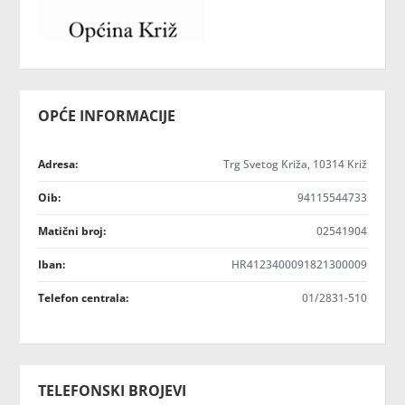
OPĆE INFORMACIJE
Adresa:
Trg Svetog Križa, 10314 Križ
Oib:
94115544733
Matični broj:
02541904
Iban:
HR4123400091821300009
Telefon centrala:
01/2831-510
TELEFONSKI BROJEVI