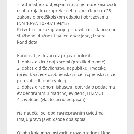
– radni odnos u dječjem vrtiću ne može zasnovati
osoba koja ima zapreke definirane člankom 25.
Zakona o predškolskom odgoju i obrazovanju
(NN 10/97, 107/07 i 94/13)
Potvrde o nekažnjavanju pribaviti će Ustanova po
službenoj dužnosti nakon obavljenog izbora
kandidata.
Kandidat je dužan uz prijavu priložiti:
1. dokaz o stručnoj spremi (preslik diplome)
2. dokaz o državljanstvu Republike Hrvatske
(preslik važeće osobne iskaznice, vojne iskaznice
putovnice ili domovnice)
3. dokaz o radnom iskustvu (potvrda o podacima
evidentiranim u matičnoj evidenciji HZMO)
4. životopis (vlastoručno potpisan)
Na natječaj se, pod ravnopravnim uvjetima,
imaju pravo javiti osobe oba spola.
Osoba koja može ostvariti pravo prednosti kod