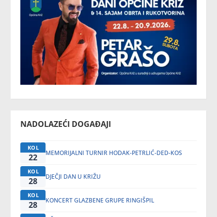
NADOLAZEĆI DOGAĐAJI
KOL
MEMORIJALNI TURNIR HODAK-PETRLIĆ-DED-KOS
22
KOL
DJEČJI DAN U KRIŽU
28
KOL
KONCERT GLAZBENE GRUPE RINGIŠPIL
28