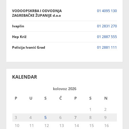
VODOOPSKRBA I ODVODNJA
01 4095 130
ZAGREBAČKE ŽUPANIJE d.o.o
Ivaplin
01 2831 270
Hep Križ
01 2887 555
Policija Ivanić Grad
01 2881 111
KALENDAR
kolovoz 2026
P
U
S
Č
P
S
N
1
2
3
4
5
6
7
8
9
10
11
12
13
14
15
16