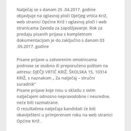
Natječaj se s danom 25 .04.2017. godine
objavljuje na oglasnoj ploči Dječjeg vrtića Križ,
web stranici Općine Križ i oglasnoj ploči i web
stranicama Zavoda za zapošljavanje. Rok za
predaju pisanih prijava s kompletnom
dokumentacijom je do zaključno s danom 03
.05.2017. godine
Pisane prijave u zatvorenim omotnicama
podnose se osobno ili preporučeno poštom na
adresu: DJEČJI VRTIĆ KRIŽ, ŠKOLSKA 15, 10314
KRIŽ, s naznakom „ Za natječaj – stručni
suradnik“
Pisane prijave koje nisu u skladu s ovim
natječajem odnosno nepravodobne i neuredne,
neće biti razmatrane.
O rezultatima natječaja kandidati će biti
obaviješteni u primjerenom roku na web stranici
Općine Križ .