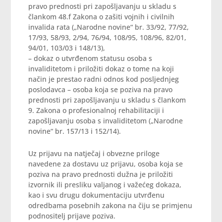
pravo prednosti pri zapošljavanju u skladu s
člankom 48.f Zakona o zašiti vojnih i civilnih
invalida rata („Narodne novine“ br. 33/92, 77/92,
17/93, 58/93, 2/94, 76/94, 108/95, 108/96, 82/01,
94/01, 103/03 i 148/13),
– dokaz o utvrđenom statusu osoba s
invaliditetom i priložiti dokaz o tome na koji
način je prestao radni odnos kod posljednjeg
poslodavca – osoba koja se poziva na pravo
prednosti pri zapošljavanju u skladu s člankom
9. Zakona o profesionalnoj rehabilitaciji i
zapošljavanju osoba s invaliditetom („Narodne
novine“ br. 157/13 i 152/14).
Uz prijavu na natječaj i obvezne priloge
navedene za dostavu uz prijavu, osoba koja se
poziva na pravo prednosti dužna je priložiti
izvornik ili presliku valjanog i važećeg dokaza,
kao i svu drugu dokumentaciju utvrđenu
odredbama posebnih zakona na čiju se primjenu
podnositelj prijave poziva.