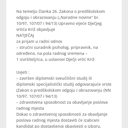
Na temelju članka 26. Zakona o predškolskom
odgoju i obrazovanju („Narodne novine“ br.
10/97, 107/07 i 94/13) Upravno vijeće Dječjeg
vrtića Križ objavljuje
NATJEČAJ
za prijam u radni odnos
– stručni suradnik psiholog, pripravnik, na
određeno, na pola radnog vremena –
1 izvršitelj/ica, u ustanovi Dječji vrtić Križ
Uvjeti :
– završen diplomski sveučilišni studij ili
diplomski specijalistički studij odgovarajuće vrste
(Zakon o predškolskom odgoju i obrazovanju (NN
10/97, 107/07 i 94/13)
– zdravstvena sposobnost za obavljanje poslova
radnog mjesta
Dokaz o zdravstvenoj sposobnosti za obavljanje
poslova radnog mjesta dostaviti će izabrani
kandidat po dostavljenoj obavijesti o izboru.