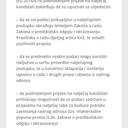
(EU 2016/679) podnošenjem prijave na natječaj
kandidati potvrđuju da su upoznati sa slijedećim:
– da se svi podaci prikupljeni u natječajnom
postupku obrađuju temeljem Zakona o radu,
Zakona o predškolsko odgoju i obrazovanju,
Pravilnika o radu Dječjeg vrtića Križ, te ostalih
pozitivnih propisa
– da se predmetni osobni podaci mogu koristiti
isključivo u svrhu provedbe natječajnog
postupka, te u konačnici sklapanja i izvršenja
ugovora o radu i drugih prava i obveza iz radnog
odnosa
– da podnošenjem prijave na natječaj kandidati
prihvaćaju mogućnost da se podaci sadržani u
prijavama na natječaj rabe za buduće potrebe
zasnivanja radnog odnosa (tzv. momentalne
popune prema čl.26. Zakona o predškolskom
odgoju i obrazovanju)