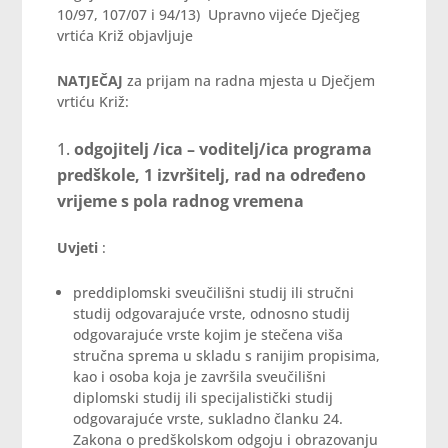
10/97, 107/07 i 94/13) Upravno vijeće Dječjeg
vrtića Križ objavljuje
NATJEČAJ
za prijam na radna mjesta u Dječjem
vrtiću Križ:
odgojitelj /ica – voditelj/ica programa
predškole, 1 izvršitelj, rad na određeno
vrijeme s pola radnog vremena
Uvjeti
:
preddiplomski sveučilišni studij ili stručni
studij odgovarajuće vrste, odnosno studij
odgovarajuće vrste kojim je stečena viša
stručna sprema u skladu s ranijim propisima,
kao i osoba koja je završila sveučilišni
diplomski studij ili specijalistički studij
odgovarajuće vrste, sukladno članku 24.
Zakona o predškolskom odgoju i obrazovanju