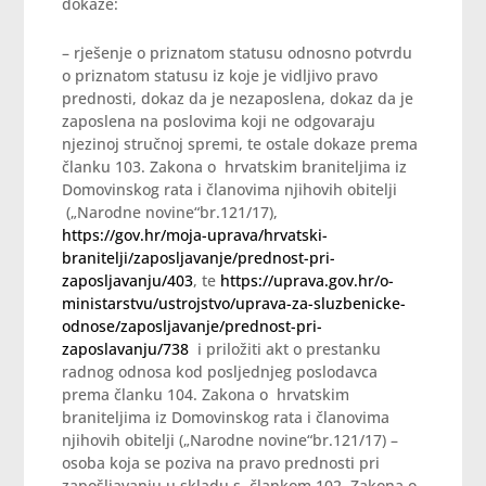
dokaze:
– rješenje o priznatom statusu odnosno potvrdu
o priznatom statusu iz koje je vidljivo pravo
prednosti, dokaz da je nezaposlena, dokaz da je
zaposlena na poslovima koji ne odgovaraju
njezinoj stručnoj spremi, te ostale dokaze prema
članku 103. Zakona o hrvatskim braniteljima iz
Domovinskog rata i članovima njihovih obitelji
(„Narodne novine“br.121/17),
https://gov.hr/moja-uprava/hrvatski-
branitelji/zaposljavanje/prednost-pri-
zaposljavanju/403
, te
https://uprava.gov.hr/o-
ministarstvu/ustrojstvo/uprava-za-sluzbenicke-
odnose/zaposljavanje/prednost-pri-
zaposlavanju/738
i priložiti akt o prestanku
radnog odnosa kod posljednjeg poslodavca
prema članku 104. Zakona o hrvatskim
braniteljima iz Domovinskog rata i članovima
njihovih obitelji („Narodne novine“br.121/17) –
osoba koja se poziva na pravo prednosti pri
zapošljavanju u skladu s člankom 102. Zakona o