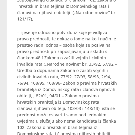
hrvatskim braniteljima iz Domovinskog rata i
članovima njihovih obitelji („Narodne novine“ br.
121/17),
– rješenje odnosno potvrdu iz koje je vidljivo
pravo prednosti, te dokaz o tome na koji način je
prestao radni odnos – osoba koja se poziva na
pravo prednosti pri zapošljavanju u skladu s
člankom 48.f Zakona o zašiti vojnih i civilnih
invalida rata („Narodne novine“ br. 33/92, 57/92 –
Uredba o dopunama Zakona o zaštiti vojnih i
civilnih invalida rata, 77/92, 27/93, 58/93, 2/94,
76/94, 108/95, 108/96- Zakon o pravima hrvatskih
branitelja iz Domovinskog rata i članova njihovih
obitelji, , 82/01, 94/01 – Zakon o pravima
hrvatskih branitelja iz Domovinskog rata i
članova njihovih obitelji, 103/03 i 148/13), ista se
prednost može ostvariti samo pod jednakim
uvjetima u slučaju ako nema kandidata iz članka
102. Zakona o hrvatskim braniteljima iz
Domovinskog rata i članovima njihovih obitelji