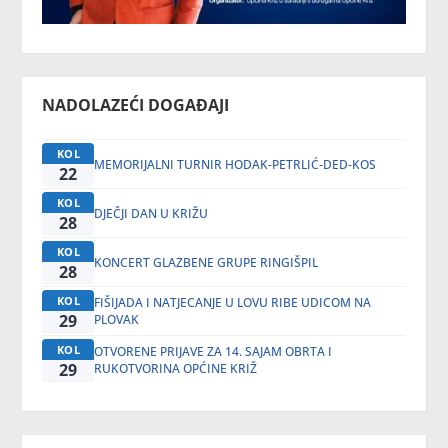
NADOLAZEĆI DOGAĐAJI
KOL
MEMORIJALNI TURNIR HODAK-PETRLIĆ-DED-KOS
22
KOL
DJEČJI DAN U KRIŽU
28
KOL
KONCERT GLAZBENE GRUPE RINGIŠPIL
28
KOL
FIŠIJADA I NATJECANJE U LOVU RIBE UDICOM NA
29
PLOVAK
KOL
OTVORENE PRIJAVE ZA 14. SAJAM OBRTA I
29
RUKOTVORINA OPĆINE KRIŽ