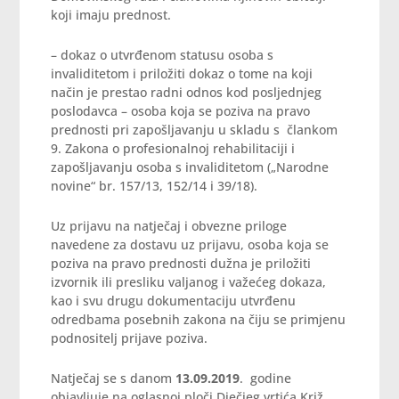
koji imaju prednost.
– dokaz o utvrđenom statusu osoba s
invaliditetom i priložiti dokaz o tome na koji
način je prestao radni odnos kod posljednjeg
poslodavca – osoba koja se poziva na pravo
prednosti pri zapošljavanju u skladu s člankom
9. Zakona o profesionalnoj rehabilitaciji i
zapošljavanju osoba s invaliditetom („Narodne
novine“ br. 157/13, 152/14 i 39/18).
Uz prijavu na natječaj i obvezne priloge
navedene za dostavu uz prijavu, osoba koja se
poziva na pravo prednosti dužna je priložiti
izvornik ili presliku valjanog i važećeg dokaza,
kao i svu drugu dokumentaciju utvrđenu
odredbama posebnih zakona na čiju se primjenu
podnositelj prijave poziva.
Natječaj se s danom
13.09.2019
. godine
objavljuje na oglasnoj ploči Dječjeg vrtića Križ,