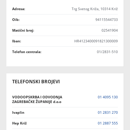
Adresa:
Trg Svetog Križa, 10314 Križ
Oib:
94115544733
Matični broj:
02541904
Iban:
HR4123400091821300009
Telefon centrala:
01/2831-510
TELEFONSKI BROJEVI
VODOOPSKRBA I ODVODNJA
01 4095 130
ZAGREBAČKE ŽUPANIJE d.o.o
Ivaplin
01 2831 270
Hep Križ
01 2887 555