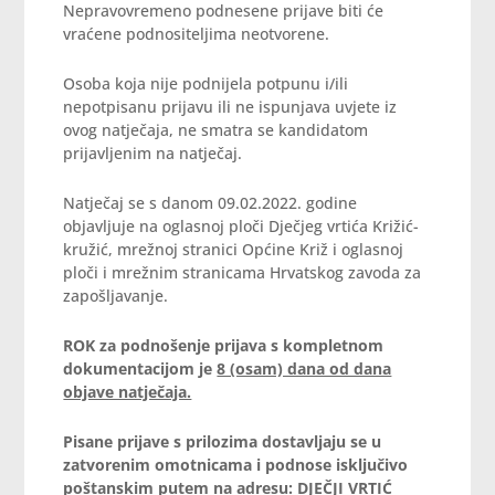
Nepravovremeno podnesene prijave biti će
vraćene podnositeljima neotvorene.
Osoba koja nije podnijela potpunu i/ili
nepotpisanu prijavu ili ne ispunjava uvjete iz
ovog natječaja, ne smatra se kandidatom
prijavljenim na natječaj.
Natječaj se s danom 09.02.2022. godine
objavljuje na oglasnoj ploči Dječjeg vrtića Križić-
kružić, mrežnoj stranici Općine Križ i oglasnoj
ploči i mrežnim stranicama Hrvatskog zavoda za
zapošljavanje.
ROK za podnošenje prijava s kompletnom
dokumentacijom je
8 (osam) dana od dana
objave natječaja.
Pisane prijave s prilozima dostavljaju se u
zatvorenim omotnicama i podnose isključivo
poštanskim putem na adresu: DJEČJI VRTIĆ