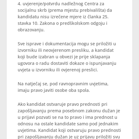
4. uvjerenje/potvrdu nadležnog Centra za
socijalnu skrb (prema mjestu prebivališta) da
kandidatu nisu izrečene mjere iz članka 25.
stavka 10. Zakona o predškolskom odgoju i
obrazovanju.
Sve isprave i dokumentacija mogu se priložiti u
izvorniku ili neovjerenom presliku, a kandidat
koji bude izabran u obvezi je prije sklapanja
ugovora o radu dostaviti dokaze o ispunjavanju
uvjeta u izvorniku ili ovjerenoj preslici.
Na natječaj se, pod ravnopravnim uvjetima,
imaju pravo javiti osobe oba spola.
Ako kandidat ostvaruje pravo prednosti pri
zapošljavanju prema posebnom zakonu dužan je
u prijavi pozvati se na to pravo i ima prednost u
odnosu na ostale kandidate samo pod jednakim
uvjetima. Kandidat koji ostvaruju pravo prednosti
pri zapošljavanju dužan je uz prijavu priložiti svu