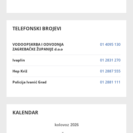
TELEFONSKI BROJEVI
VODOOPSKRBA I ODVODNJA
01 4095 130
ZAGREBAČKE ŽUPANIJE d.o.o
Ivaplin
01 2831 270
Hep Križ
01 2887 555
Policija Ivanić Grad
01 2881 111
KALENDAR
kolovoz 2026