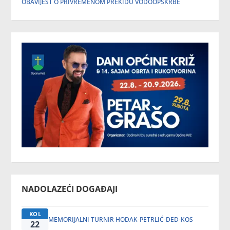
OBAVIJEST O PRIVREMENOM PREKIDU VODOOPSKRBE
NADOLAZEĆI DOGAĐAJI
KOL
MEMORIJALNI TURNIR HODAK-PETRLIĆ-DED-KOS
22