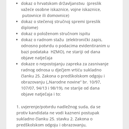
dokaz o hrvatskom državljanstvu (preslik
važeće osobne iskaznice, vojne iskaznice,
putovnice ili domovnice)
dokaz o stečenoj stručnoj spremi (preslik
diplome)
dokaz o položenom stručnom ispitu
dokaz o radnom stažu (elektronički zapis,
odnosno potvrdu o podacima evidentiranim u
bazi podataka HZMO), ne stariji od dana
objave natječaja
dokaze o nepostojanju zapreka za zasnivanje
radnog odnosa u dječjem vrtiću sukladno
članku 25. Zakona o predškolskom odgoju i
obrazovanju („Narodne novine“ br. 10/97,
107/07, 94/13 i 98/19), ne starije od dana
objave natječaja i to:
1. uvjerenje/potvrdu nadležnog suda, da se
protiv kandidata ne vodi kazneni postupak
sukladno članku 25. stavku 2. Zakona o
predškolskom odgoju i obrazovanju,