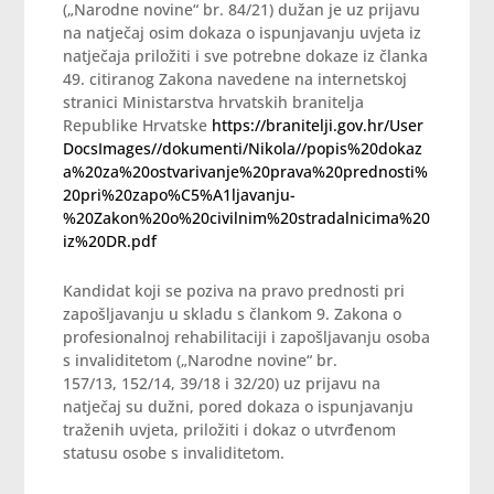
(„Narodne novine“ br. 84/21) dužan je uz prijavu
na natječaj osim dokaza o ispunjavanju uvjeta iz
natječaja priložiti i sve potrebne dokaze iz članka
49. citiranog Zakona navedene na internetskoj
stranici Ministarstva hrvatskih branitelja
Republike Hrvatske
https://branitelji.gov.hr/User
DocsImages//dokumenti/Nikola//popis%20dokaz
a%20za%20ostvarivanje%20prava%20prednosti%
20pri%20zapo%C5%A1ljavanju-
%20Zakon%20o%20civilnim%20stradalnicima%20
iz%20DR.pdf
Kandidat koji se poziva na pravo prednosti pri
zapošljavanju u skladu s člankom 9. Zakona o
profesionalnoj rehabilitaciji i zapošljavanju osoba
s invaliditetom („Narodne novine“ br.
157/13, 152/14, 39/18 i 32/20) uz prijavu na
natječaj su dužni, pored dokaza o ispunjavanju
traženih uvjeta, priložiti i dokaz o utvrđenom
statusu osobe s invaliditetom.