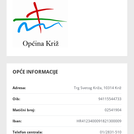
OPĆE INFORMACIJE
Adresa:
Trg Svetog Križa, 10314 Križ
Oib:
94115544733
Matični broj:
02541904
Iban:
HR4123400091821300009
Telefon centrala:
01/2831-510