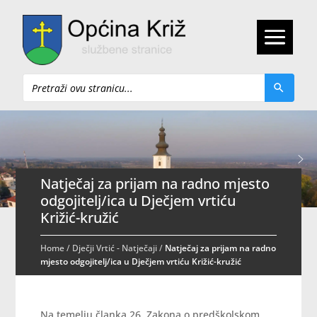
Pretraži
Natječaj za prijam na radno mjesto
odgojitelj/ica u Dječjem vrtiću
Križić-kružić
Home
/
Dječji Vrtić - Natječaji
/
Natječaj za prijam na radno
mjesto odgojitelj/ica u Dječjem vrtiću Križić-kružić
Na temelju članka 26. Zakona o predškolskom