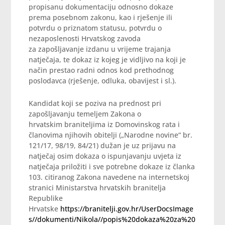
propisanu dokumentaciju odnosno dokaze
prema posebnom zakonu, kao i rješenje ili
potvrdu o priznatom statusu, potvrdu o
nezaposlenosti Hrvatskog zavoda
za zapošljavanje izdanu u vrijeme trajanja
natječaja, te dokaz iz kojeg je vidljivo na koji je
način prestao radni odnos kod prethodnog
poslodavca (rješenje, odluka, obavijest i sl.).
Kandidat koji se poziva na prednost pri
zapošljavanju temeljem Zakona o
hrvatskim braniteljima iz Domovinskog rata i
članovima njihovih obitelji („Narodne novine“ br.
121/17, 98/19, 84/21) dužan je uz prijavu na
natječaj osim dokaza o ispunjavanju uvjeta iz
natječaja priložiti i sve potrebne dokaze iz članka
103. citiranog Zakona navedene na internetskoj
stranici Ministarstva hrvatskih branitelja
Republike
Hrvatske
https://branitelji.gov.hr/UserDocsImage
s//dokumenti/Nikola//popis%20dokaza%20za%20