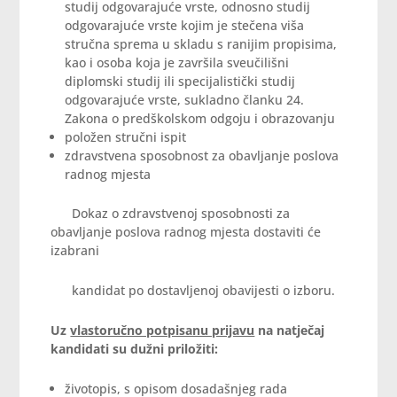
studij odgovarajuće vrste, odnosno studij
odgovarajuće vrste kojim je stečena viša
stručna sprema u skladu s ranijim propisima,
kao i osoba koja je završila sveučilišni
diplomski studij ili specijalistički studij
odgovarajuće vrste, sukladno članku 24.
Zakona o predškolskom odgoju i obrazovanju
položen stručni ispit
zdravstvena sposobnost za obavljanje poslova
radnog mjesta
Dokaz o zdravstvenoj sposobnosti za
obavljanje poslova radnog mjesta dostaviti će
izabrani
kandidat po dostavljenoj obavijesti o izboru.
Uz
vlastoručno potpisanu prijavu
na natječaj
kandidati su dužni priložiti:
životopis, s opisom dosadašnjeg rada