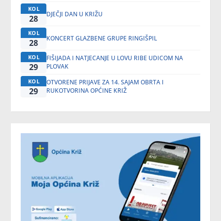
KOL
DJEČJI DAN U KRIŽU
28
KOL
KONCERT GLAZBENE GRUPE RINGIŠPIL
28
KOL
FIŠIJADA I NATJECANJE U LOVU RIBE UDICOM NA
29
PLOVAK
KOL
OTVORENE PRIJAVE ZA 14. SAJAM OBRTA I
29
RUKOTVORINA OPĆINE KRIŽ