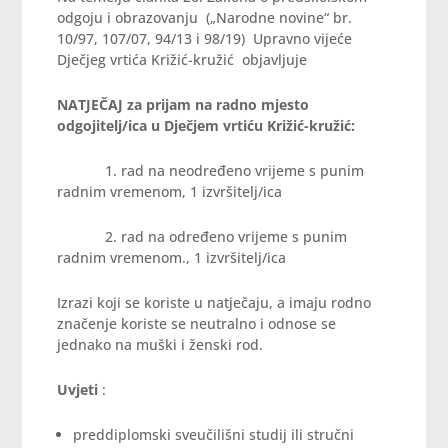
odgoju i obrazovanju („Narodne novine“ br.
10/97, 107/07, 94/13 i 98/19) Upravno vijeće
Dječjeg vrtića Križić-kružić objavljuje
NATJEČAJ za prijam na radno mjesto
odgojitelj/ica u Dječjem vrtiću Križić-kružić:
1. rad na neodređeno vrijeme s punim
radnim vremenom, 1 izvršitelj/ica
2. rad na određeno vrijeme s punim
radnim vremenom., 1 izvršitelj/ica
Izrazi koji se koriste u natječaju, a imaju rodno
značenje koriste se neutralno i odnose se
jednako na muški i ženski rod.
Uvjeti
:
preddiplomski sveučilišni studij ili stručni