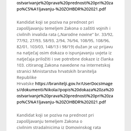
ostvarivanje%20prava%20prednosti%20pri%20za
po%C5%A1ljavanju-%20ZOHBDR%202021.pdf
Kandidat koji se poziva na prednost pri
zapošljavanju temeljem Zakona o zaštiti vojnih i
civilnih invalida rata („Narodne novine“ br. 33/92,
77/92, 27/93, 58/93, 2/94, 76/94, 108/95, 108/96,
82/01, 103/03, 148/13 i 98/19) dužan je uz prijavu
na natječaj osim dokaza o ispunjavanju uvjeta iz
natječaja priložiti i sve potrebne dokaze iz članka
103. citiranog Zakona navedene na internetskoj
stranici Ministarstva hrvatskih branitelja
Republike
Hrvatske
https://branitelji.gov.hr/UserDocsImage
s//dokumenti/Nikola//popis%20dokaza%20za%20
ostvarivanje%20prava%20prednosti%20pri%20za
po%C5%A1ljavanju-%20ZOHBDR%202021.pdf
Kandidat koji se poziva na prednost pri
zapošljavanju temeljem Zakona o
civilnim stradalnicima iz Domovinskog rata