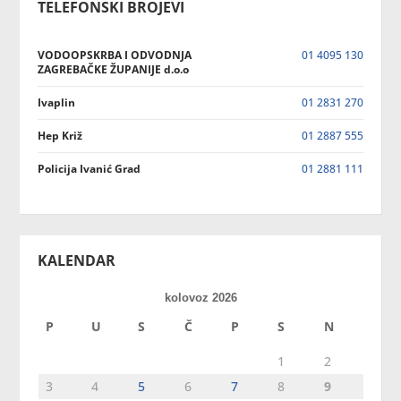
TELEFONSKI BROJEVI
VODOOPSKRBA I ODVODNJA
01 4095 130
ZAGREBAČKE ŽUPANIJE d.o.o
Ivaplin
01 2831 270
Hep Križ
01 2887 555
Policija Ivanić Grad
01 2881 111
KALENDAR
kolovoz 2026
P
U
S
Č
P
S
N
1
2
3
4
5
6
7
8
9