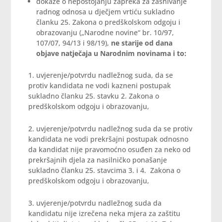
dokaze o nepostojanju zapreka za zasnivanje
radnog odnosa u dječjem vrtiću sukladno
članku 25. Zakona o predškolskom odgoju i
obrazovanju („Narodne novine“ br. 10/97,
107/07, 94/13 i 98/19),
ne starije od dana
objave natječaja u Narodnim novinama i to:
1. uvjerenje/potvrdu nadležnog suda, da se
protiv kandidata ne vodi kazneni postupak
sukladno članku 25. stavku 2. Zakona o
predškolskom odgoju i obrazovanju,
2. uvjerenje/potvrdu nadležnog suda da se protiv
kandidata ne vodi prekršajni postupak odnosno
da kandidat nije pravomoćno osuđen za neko od
prekršajnih djela za nasilničko ponašanje
sukladno članku 25. stavcima 3. i 4. Zakona o
predškolskom odgoju i obrazovanju,
3. uvjerenje/potvrdu nadležnog suda da
kandidatu nije izrečena neka mjera za zaštitu