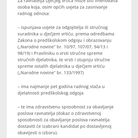
Za ravnatelja Dječjeg vrtića može biti imenovana
osoba koja, osim općih uvjeta za zasnivanje
radnog odnosa:
– ispunjava uvjete za odgojitelja ili stručnog
suradnika u dječjem vrtiću, prema odredbama
Zakona o predškolskom odgoju i obrazovanju
(„Narodne novine“ br. 10/97, 107/07, 94/13 i
98/19) i Pravilniku o vrsti stručne spreme
stručnih djelatnika, te vrsti i stupnju stručne
spreme ostalih djelatnika u dječjem vrtiću
(„Narodne novine“ br. 133/1997)
– ima najmanje pet godina radnog staža u
djelatnosti predškolskog odgoja
– te ima zdravstvenu sposobnost za obavljanje
poslova ravnatelja (dokaz o zdravstvenoj
sposobnosti za obavljanje poslova ravnatelja
dostaviti će izabrani kandidat po dostavljenoj
obavijesti o izboru).