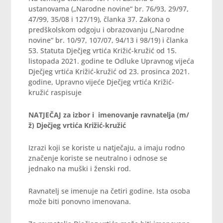
ustanovama („Narodne novine“ br. 76/93, 29/97,
47/99, 35/08 i 127/19), članka 37. Zakona o
predškolskom odgoju i obrazovanju („Narodne
novine“ br. 10/97, 107/07, 94/13 i 98/19) i članka
53. Statuta Dječjeg vrtića Križić-kružić od 15.
listopada 2021. godine te Odluke Upravnog vijeća
Dječjeg vrtića Križić-kružić od 23. prosinca 2021.
godine, Upravno vijeće Dječjeg vrtića Križić-
kružić raspisuje
NATJEČAJ
za izbor i imenovanje
ravnatelja (m/
ž)
Dječjeg vrtića Križić-kružić
Izrazi koji se koriste u natječaju, a imaju rodno
značenje koriste se neutralno i odnose se
jednako na muški i ženski rod.
Ravnatelj se imenuje na četiri godine. Ista osoba
može biti ponovno imenovana.