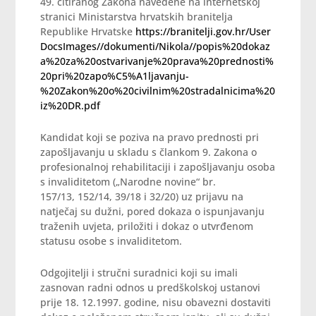
49. citiranog Zakona navedene na internetskoj
stranici Ministarstva hrvatskih branitelja
Republike Hrvatske
https://branitelji.gov.hr/User
DocsImages//dokumenti/Nikola//popis%20dokaz
a%20za%20ostvarivanje%20prava%20prednosti%
20pri%20zapo%C5%A1ljavanju-
%20Zakon%20o%20civilnim%20stradalnicima%20
iz%20DR.pdf
Kandidat koji se poziva na pravo prednosti pri
zapošljavanju u skladu s člankom 9. Zakona o
profesionalnoj rehabilitaciji i zapošljavanju osoba
s invaliditetom („Narodne novine“ br.
157/13, 152/14, 39/18 i 32/20) uz prijavu na
natječaj su dužni, pored dokaza o ispunjavanju
traženih uvjeta, priložiti i dokaz o utvrđenom
statusu osobe s invaliditetom.
Odgojitelji i stručni suradnici koji su imali
zasnovan radni odnos u predškolskoj ustanovi
prije 18. 12.1997. godine, nisu obavezni dostaviti