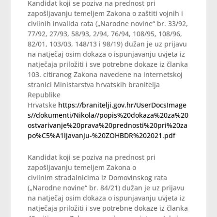
Kandidat koji se poziva na prednost pri
zapošljavanju temeljem Zakona o zaštiti vojnih i
civilnih invalida rata („Narodne novine“ br. 33/92,
77/92, 27/93, 58/93, 2/94, 76/94, 108/95, 108/96,
82/01, 103/03, 148/13 i 98/19) dužan je uz prijavu
na natječaj osim dokaza o ispunjavanju uvjeta iz
natječaja priložiti i sve potrebne dokaze iz članka
103. citiranog Zakona navedene na internetskoj
stranici Ministarstva hrvatskih branitelja
Republike
Hrvatske
https://branitelji.gov.hr/UserDocsImage
s//dokumenti/Nikola//popis%20dokaza%20za%20
ostvarivanje%20prava%20prednosti%20pri%20za
po%C5%A1ljavanju-%20ZOHBDR%202021.pdf
Kandidat koji se poziva na prednost pri
zapošljavanju temeljem Zakona o
civilnim stradalnicima iz Domovinskog rata
(„Narodne novine“ br. 84/21) dužan je uz prijavu
na natječaj osim dokaza o ispunjavanju uvjeta iz
natječaja priložiti i sve potrebne dokaze iz članka