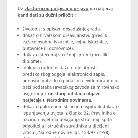
Uz
vlastoručno potpisanu prijavu
na natječaj
kandidati su dužni priložiti:
životopis, s opisom dosadašnjeg rada,
dokaz o hrvatskom državljanstvu (preslik
važeće osobne iskaznice, vojne iskaznice,
putovnice ili domovnice),
dokaz o stečenoj stručnoj spremi (preslik
diplome),
dokaz o radnom stažu u djelatnosti
predškolskog odgoja (elektronički zapis,
odnosno potvrdu o podacima evidentiranim u
bazi podataka Hrvatskog zavoda za mirovinsko
osiguranje),
ne stariji od dana objave
natječaja u Narodnim novinama,
dokaz o položenom stručnom ispitu ili dokaz o
ispunjavanju uvjeta iz članka 32. Pravilnika o
načinu i uvjetima polaganja stručnog ispita
odgojitelja i stručnih suradnika u dječjem
vrtiću („Narodne novine“ br. 133/97 i 4/98),