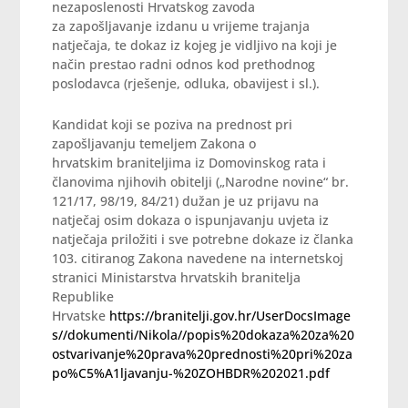
nezaposlenosti Hrvatskog zavoda
za zapošljavanje izdanu u vrijeme trajanja
natječaja, te dokaz iz kojeg je vidljivo na koji je
način prestao radni odnos kod prethodnog
poslodavca (rješenje, odluka, obavijest i sl.).
Kandidat koji se poziva na prednost pri
zapošljavanju temeljem Zakona o
hrvatskim braniteljima iz Domovinskog rata i
članovima njihovih obitelji („Narodne novine“ br.
121/17, 98/19, 84/21) dužan je uz prijavu na
natječaj osim dokaza o ispunjavanju uvjeta iz
natječaja priložiti i sve potrebne dokaze iz članka
103. citiranog Zakona navedene na internetskoj
stranici Ministarstva hrvatskih branitelja
Republike
Hrvatske
https://branitelji.gov.hr/UserDocsImage
s//dokumenti/Nikola//popis%20dokaza%20za%20
ostvarivanje%20prava%20prednosti%20pri%20za
po%C5%A1ljavanju-%20ZOHBDR%202021.pdf