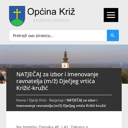
Pretraži
NATJEČAJ za izbor i imenovanje
ravnatelja (m/ž) Dječjeg vrtića
Križić-kružić
Home
/
Dječji Vrtić - Natječaji
/
NATJEČAJ za izbor i
imenovanje ravnatelja (m/ž) Dječjeg vrtića Križić-kružić
Na temelju članaka 40. i 41. Zakona o