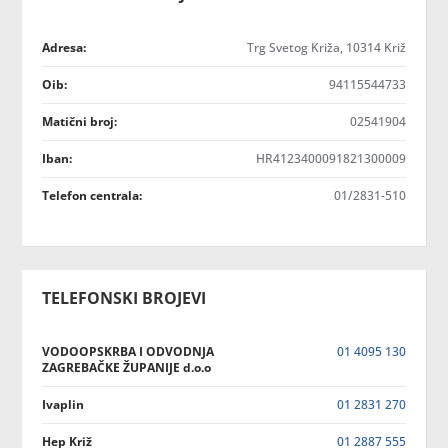
Adresa:
Trg Svetog Križa, 10314 Križ
Oib:
94115544733
Matični broj:
02541904
Iban:
HR4123400091821300009
Telefon centrala:
01/2831-510
TELEFONSKI BROJEVI
VODOOPSKRBA I ODVODNJA
01 4095 130
ZAGREBAČKE ŽUPANIJE d.o.o
Ivaplin
01 2831 270
Hep Križ
01 2887 555