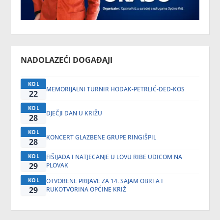
NADOLAZEĆI DOGAĐAJI
KOL
MEMORIJALNI TURNIR HODAK-PETRLIĆ-DED-KOS
22
KOL
DJEČJI DAN U KRIŽU
28
KOL
KONCERT GLAZBENE GRUPE RINGIŠPIL
28
KOL
FIŠIJADA I NATJECANJE U LOVU RIBE UDICOM NA
29
PLOVAK
KOL
OTVORENE PRIJAVE ZA 14. SAJAM OBRTA I
29
RUKOTVORINA OPĆINE KRIŽ