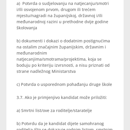
a) Potvrda o sudjelovanju na natjecanju/smotri
i/ili osvojenom prvom, drugom ili trećem
mjestu/nagradi na županijskoj, državnoj i/ili
međunarodnoj razini u prethodne dvije godine
školovanja
b) dokumenti i dokazi o dodatnim postignućima
na ostalim značajnim županijskim, državnim i
međunarodnim
natjecanjima/smotrama/projektima, koja se
boduju po kriteriju izvrsnosti, a nisu priznati od
strane nadležnog Ministarstva
c) Potvrda o usporednom pohađanju druge škole
3.7. Ako je primjenjivo kandidat može priložiti:
a) Smrtni list/ove za roditelje/staratelje
b) Potvrdu da je kandidat dijete samohranog
roditelja (što se dokazuje rodnim listom, smrtnim