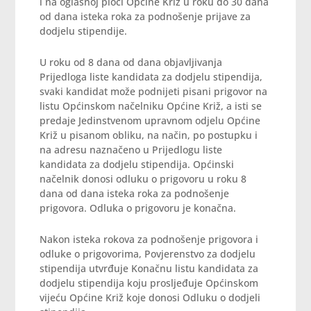
i na oglasnoj ploči Općine Križ u roku do 30 dana
od dana isteka roka za podnošenje prijave za
dodjelu stipendije.
U roku od 8 dana od dana objavljivanja
Prijedloga liste kandidata za dodjelu stipendija,
svaki kandidat može podnijeti pisani prigovor na
listu Općinskom načelniku Općine Križ, a isti se
predaje Jedinstvenom upravnom odjelu Općine
Križ u pisanom obliku, na način, po postupku i
na adresu naznačeno u Prijedlogu liste
kandidata za dodjelu stipendija. Općinski
načelnik donosi odluku o prigovoru u roku 8
dana od dana isteka roka za podnošenje
prigovora. Odluka o prigovoru je konačna.
Nakon isteka rokova za podnošenje prigovora i
odluke o prigovorima, Povjerenstvo za dodjelu
stipendija utvrđuje Konačnu listu kandidata za
dodjelu stipendija koju prosljeđuje Općinskom
vijeću Općine Križ koje donosi Odluku o dodjeli