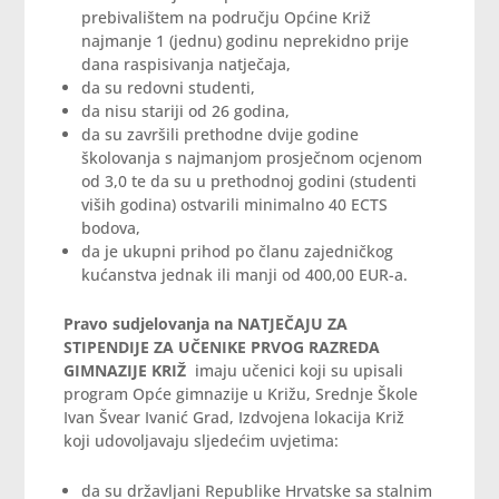
prebivalištem na području Općine Križ
najmanje 1 (jednu) godinu neprekidno prije
dana raspisivanja natječaja,
da su redovni studenti,
da nisu stariji od 26 godina,
da su završili prethodne dvije godine
školovanja s najmanjom prosječnom ocjenom
od 3,0 te da su u prethodnoj godini (studenti
viših godina) ostvarili minimalno 40 ECTS
bodova,
da je ukupni prihod po članu zajedničkog
kućanstva jednak ili manji od 400,00 EUR-a.
Pravo sudjelovanja na NATJEČAJU ZA
STIPENDIJE ZA UČENIKE PRVOG RAZREDA
GIMNAZIJE KRIŽ
imaju učenici koji su upisali
program Opće gimnazije u Križu, Srednje Škole
Ivan Švear Ivanić Grad, Izdvojena lokacija Križ
koji udovoljavaju sljedećim uvjetima:
da su državljani Republike Hrvatske sa stalnim