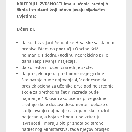
KRITERIJU IZVRSNOSTI imaju učenici srednjih
škola i studenti koji udovoljavaju sljedećim
uvjetima:
UČENICI:
da su državljani Republike Hrvatske sa stalnim
prebivalištem na području Općine Križ
najmanje 1 (jednu) godinu neprekidno prije
dana raspisivanja natječaja,
da su redovni učenici srednje škole,
da prosjek ocjena prethodne dvije godine
školovanja bude najmanje 4,5; odnosno da
prosjek ocjena za učenike prve godine srednje
škole za prethodna četiri razreda bude
najmanje 4,9, osim ako učenik prve godine
srednje škole dostavi dokumente i dokaze o
sudjelovanju najmanje na županijskoj razini
natjecanja, a koja se boduju po kriteriju
izvrsnosti i moraju biti priznata od strane
nadležnog Ministarstva, tada njegov prosjek