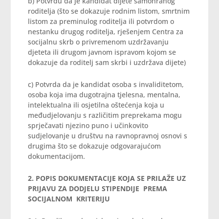
b) Potvrdu da je kandidat dijete samohranog
roditelja (što se dokazuje rodnim listom, smrtnim
listom za preminulog roditelja ili potvrdom o
nestanku drugog roditelja, rješenjem Centra za
socijalnu skrb o privremenom uzdržavanju
djeteta ili drugom javnom ispravom kojom se
dokazuje da roditelj sam skrbi i uzdržava dijete)
c) Potvrda da je kandidat osoba s invaliditetom,
osoba koja ima dugotrajna tjelesna, mentalna,
intelektualna ili osjetilna oštećenja koja u
međudjelovanju s različitim preprekama mogu
sprječavati njezino puno i učinkovito
sudjelovanje u društvu na ravnopravnoj osnovi s
drugima što se dokazuje odgovarajućom
dokumentacijom.
2. POPIS DOKUMENTACIJE KOJA SE PRILAŽE UZ
PRIJAVU ZA DODJELU STIPENDIJE PREMA
SOCIJALNOM KRITERIJU