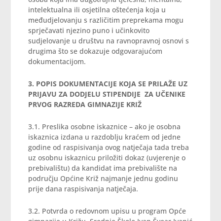
intelektualna ili osjetilna oštećenja koja u
međudjelovanju s različitim preprekama mogu
sprječavati njezino puno i učinkovito
sudjelovanje u društvu na ravnopravnoj osnovi s
drugima što se dokazuje odgovarajućom
dokumentacijom.
3. POPIS DOKUMENTACIJE KOJA SE PRILAŽE UZ
PRIJAVU ZA DODJELU STIPENDIJE ZA UČENIKE
PRVOG RAZREDA GIMNAZIJE KRIŽ
3.1. Preslika osobne iskaznice – ako je osobna
iskaznica izdana u razdoblju kraćem od jedne
godine od raspisivanja ovog natječaja tada treba
uz osobnu iskaznicu priložiti dokaz (uvjerenje o
prebivalištu) da kandidat ima prebivalište na
području Općine Križ najmanje jednu godinu
prije dana raspisivanja natječaja.
3.2. Potvrda o redovnom upisu u program Opće