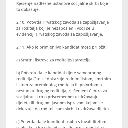
Rješenje nadležne ustanove socijalne skrbi koje
to dokazuje.
2.10. Potvrda Hrvatskog zavoda za zapošljavanje
za roditelja koji je nezaposlen i vodi se u
evidenciji Hrvatskog zavoda za zapošljavanje.
2.11. Ako je primjenjivo kandidat može priložiti:
a) Smrtni list/ove za roditelje/staratelje
b) Potvrdu da je kandidat djete samohranog
roditelja (što se dokazuje rodnim listom, smrtnim
listom za preminulog roditelja ili potvrdom o
nestanku drugog roditelja, rješenjem Centra za
socijalnu skrb o privremenom uzdržavanju
djeteta ili drugom javnom ispravom kojom se
dokazuje da roditelj sam skrbi i uzdržava dijete)
c) Potvrda da je kandidat osoba s invaliditetom,
osoba koja ima dugotrajna tjelesna, mentalna,