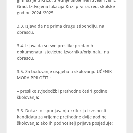
gimnazije u Križu, Srednje Škole Ivan Švear Ivanić
Grad, Izdvojena lokacija Križ, prvi razred, školske
godine 2024./2025.
3.3. Izjava da ne prima drugu stipendiju, na
obrascu.
3.4. Izjava da su sve preslike predanih
dokumenata istovjetne izvorniku/originalu, na
obrascu.
3.5. Za bodovanje uspjeha u školovanju UČENIK
MORA PRILOŽITI:
– preslike svjedodžbi prethodne četiri godine
školovanja;
3.6. Dokazi o ispunjavanju kriterija izvrsnosti
kandidata za vrijeme prethodne dvije godine
školovanja; ako ih podnositelj prijave posjeduje: