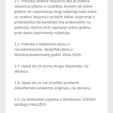
2.1. Preslika osobne iskaznice ako je osobna
iskaznica izdana u razdoblju kraćem od jedne
godine od raspisivanja ovog natječaja tada treba
uz osobnu iskaznicu priložiti dokaz (uvjerenje o
prebivalištu) da kandidat ima prebivalište na
području Općine Križ najmanje jednu godinu
prije dana raspisivanja natječaja.
2.2. Potvrda o redovnom upisu u
razred/semestar, škole/fakulteta u
školskoj/akademskoj godini 2024./2025.
2.3. Izjava da ne prima drugu stipendiju, na
obrascu.
2.4. Izjava da su sve preslike predanih
dokumenata istovjetne originalu, na obrascu.
2.5. Za bodovanje uspjeha u školovanju UČENICI
MORAJU PRILOŽITI: