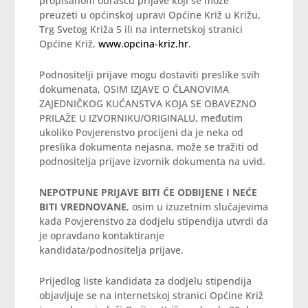
propisanom obrascu prijave koji se može
preuzeti u općinskoj upravi Općine Križ u Križu,
Trg Svetog Križa 5 ili na internetskoj stranici
Općine Križ,
www.opcina-kriz.hr
.
Podnositelji prijave mogu dostaviti preslike svih
dokumenata, OSIM IZJAVE O ČLANOVIMA
ZAJEDNIČKOG KUĆANSTVA KOJA SE OBAVEZNO
PRILAŽE U IZVORNIKU/ORIGINALU, međutim
ukoliko Povjerenstvo procijeni da je neka od
preslika dokumenta nejasna, može se tražiti od
podnositelja prijave izvornik dokumenta na uvid.
NEPOTPUNE PRIJAVE BITI ĆE ODBIJENE I NEĆE
BITI VREDNOVANE
, osim u izuzetnim slučajevima
kada Povjerenstvo za dodjelu stipendija utvrdi da
je opravdano kontaktiranje
kandidata/podnositelja prijave.
Prijedlog liste kandidata za dodjelu stipendija
objavljuje se na internetskoj stranici Općine Križ