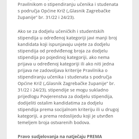
Pravilnikom o stipendiranju učenika i studenata
s područja Općine Križ („Glasnik Zagrebačke
županije“ br. 31/22 i 24/23).
Ako se za dodjelu učeničkih i studentskih
stipendija u određenoj kategoriji javi manji broj
kandidata koji ispunjavaju uvjete za dodjelu
stipendija od predviđenog broja za dodjelu
stipendija po pojedinoj kategoriji, ako nema
prijava u određenoj kategoriji ili ako niti jedna
prijava ne zadovoljava kriterije Pravilnika o
stipendiranju učenika i studenata s područja
Općine Križ („Glasnik Zagrebačke županije“ br.
31/22 i 24/23), stipendije se mogu sukladno
prijedlogu Povjerenstva za dodjelu stipendija,
dodijeliti ostalim kandidatima za dodjelu
stipendija prema socijalnom kriteriju ili u drugoj
kategoriji, a prema redoslijedu koji je utvrđen
temeljem broja ostvarenih bodova.
Pravo sudjelovanja na natječaju PREMA