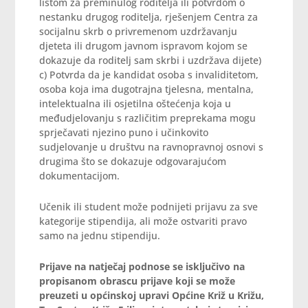
listom za preminulog roditelja ili potvrdom o
nestanku drugog roditelja, rješenjem Centra za
socijalnu skrb o privremenom uzdržavanju
djeteta ili drugom javnom ispravom kojom se
dokazuje da roditelj sam skrbi i uzdržava dijete)
c) Potvrda da je kandidat osoba s invaliditetom,
osoba koja ima dugotrajna tjelesna, mentalna,
intelektualna ili osjetilna oštećenja koja u
međudjelovanju s različitim preprekama mogu
sprječavati njezino puno i učinkovito
sudjelovanje u društvu na ravnopravnoj osnovi s
drugima što se dokazuje odgovarajućom
dokumentacijom.
Učenik ili student može podnijeti prijavu za sve
kategorije stipendija, ali može ostvariti pravo
samo na jednu stipendiju.
Prijave na natječaj podnose se isključivo na
propisanom obrascu prijave koji se može
preuzeti u općinskoj upravi Općine Križ u Križu,