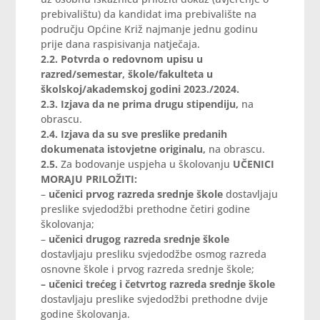
prebivalištu)
da kandidat ima prebivalište na
području Općine Križ najmanje jednu godinu
prije dana raspisivanja natječaja.
2.2. Potvrda o redovnom upisu u
razred/semestar, škole/fakulteta u
školskoj/akademskoj godini 2023./2024.
2.3. Izjava da ne prima drugu stipendiju,
na
obrascu.
2.4. Izjava da su sve preslike predanih
dokumenata istovjetne originalu,
na obrascu.
2.5.
Za bodovanje uspjeha u školovanju
UČENICI
MORAJU PRILOŽITI:
–
učenici prvog razreda
srednje škole
dostavljaju
preslike svjedodžbi prethodne četiri godine
školovanja;
–
učenici drugog razreda srednje škole
dostavljaju presliku svjedodžbe osmog razreda
osnovne škole i prvog razreda srednje škole;
– učenici trećeg i četvrtog razreda srednje škole
dostavljaju preslike svjedodžbi prethodne dvije
godine školovanja.