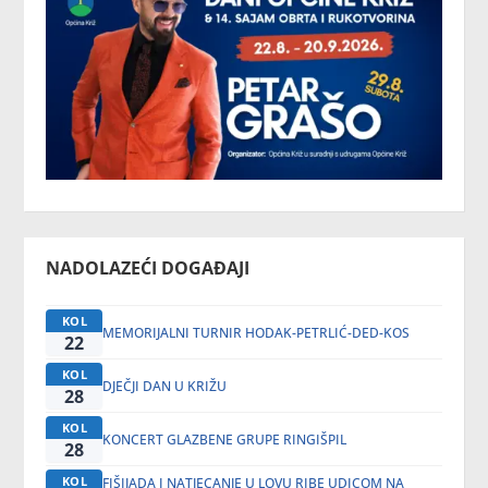
NADOLAZEĆI DOGAĐAJI
KOL
MEMORIJALNI TURNIR HODAK-PETRLIĆ-DED-KOS
22
KOL
DJEČJI DAN U KRIŽU
28
KOL
KONCERT GLAZBENE GRUPE RINGIŠPIL
28
KOL
FIŠIJADA I NATJECANJE U LOVU RIBE UDICOM NA