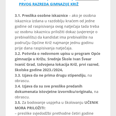
PRVOG RAZREDA GIMNAZIJE KRIŽ
3.1. Preslika osobne iskaznice
– ako je osobna
iskaznica izdana u razdoblju kraćem od jedne
godine od raspisivanja ovog natječaja tada treba
uz osobnu iskaznicu priložiti dokaz (uvjerenje o
prebivalištu) da kandidat ima prebivalište na
području Općine Križ najmanje jednu godinu
prije dana raspisivanja natječaja.
3.2. Potvrda o redovnom upisu u program Opće
gimnazije u Križu, Srednje Škole Ivan Švear
Ivanić Grad, Izdvojena lokacija Križ, prvi razred,
školske godine 2023./2024
.
3.3.
Izjava da ne prima drugu stipendiju,
na
obrascu.
3.4. Izjava da su sve preslike predanih
dokumenata istovjetne izvorniku/originalu,
na
obrascu.
3.5.
Za bodovanje uspjeha u školovanju
UČENIK
MORA PRILOŽITI:
– preslike svjedodžbi prethodne četiri godine