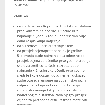
škola i studenti koji udovoljavaju sljedećim
uvjetima:
UČENICI:
da su državljani Republike Hrvatske sa stalnim
prebivalištem na području Općine Križ
najmanje 1 (jednu) godinu neprekidno prije
dana raspisivanja natječaja,
da su redovni učenici srednje škole,
da prosjek ocjenaprethodne dvije godine
školovanja bude najmanje 4,5; odnosno da
prosjek ocjena za učenike prve godine srednje
škole za prethodna četiri razreda bude
najmanje 4,9, osim ako učenik prve godine
srednje škole dostavi dokumente i dokazeo
sudjelovanju najmanje na županijskoj razini
natjecanja, a koja se boduju po kriteriju
izvrsnosti i moraju biti priznata od strane
nadležnog ministarstva, tada njegov prosjek
ocjena za prethodna četiri razreda može biti
najmanje 4,5.