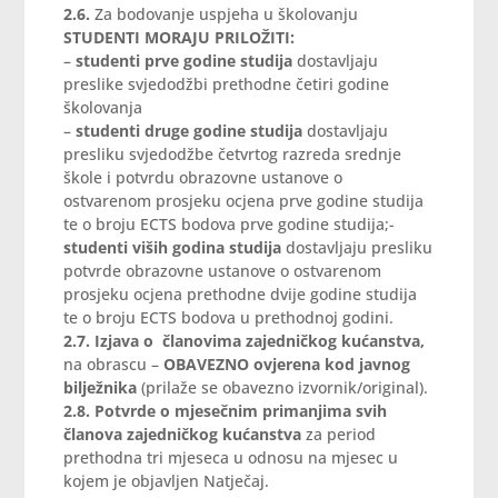
2.6.
Za bodovanje uspjeha u školovanju
STUDENTI MORAJU PRILOŽITI:
–
studenti prve godine studija
dostavljaju
preslike svjedodžbi prethodne četiri godine
školovanja
–
studenti druge godine studija
dostavljaju
presliku svjedodžbe četvrtog razreda srednje
škole i potvrdu obrazovne ustanove o
ostvarenom prosjeku ocjena prve godine studija
te o broju ECTS bodova prve godine studija;-
studenti viših godina studija
dostavljaju presliku
potvrde obrazovne ustanove o ostvarenom
prosjeku ocjena prethodne dvije godine studija
te o broju ECTS bodova u prethodnoj godini.
2.7. Izjava o članovima zajedničkog kućanstva,
na obrascu –
OBAVEZNO ovjerena kod javnog
bilježnika
(prilaže se obavezno izvornik/original).
2.8. Potvrde o mjesečnim primanjima svih
članova zajedničkog kućanstva
za period
prethodna tri mjeseca u odnosu na mjesec u
kojem je objavljen Natječaj.