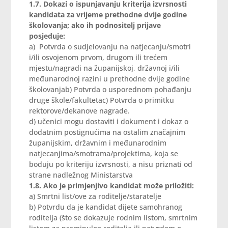
1.7. Dokazi o ispunjavanju kriterija izvrsnosti
kandidata za vrijeme prethodne dvije godine
školovanja; ako ih podnositelj prijave
posjeduje:
a) Potvrda o sudjelovanju na natjecanju/smotri
i/ili osvojenom prvom, drugom ili trećem
mjestu/nagradi na županijskoj, državnoj i/ili
međunarodnoj razini u prethodne dvije godine
školovanjab) Potvrda o usporednom pohađanju
druge škole/fakultetac) Potvrda o primitku
rektorove/dekanove nagrade.
d) učenici mogu dostaviti i dokument i dokaz o
dodatnim postignućima na ostalim značajnim
županijskim, državnim i međunarodnim
natjecanjima/smotrama/projektima, koja se
boduju po kriteriju izvrsnosti, a nisu priznati od
strane nadležnog Ministarstva
1.8. Ako je primjenjivo kandidat može priložiti:
a) Smrtni list/ove za roditelje/staratelje
b) Potvrdu da je kandidat dijete samohranog
roditelja (što se dokazuje rodnim listom, smrtnim