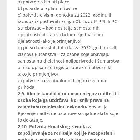
a) potvrde o isplati plaće
b) potvrde o isplati mirovine
c) potvrda o visini dohotka za 2022. godinu ili
izvadak iz poslovnih knjiga Obrazac P-PPI ili PO-
SD obrazac – kod nositelja samostalnih
djelatnosti obrta i s obrtom izjednačenih
djelatnosti (ako je primjenjivo)
d) potvrda o visini dohotka za 2022. godinu svih
članova kućanstva – za osobe koje obavljaju
samostalnu djelatnost poljoprivrede i šumarstva,
a nisu upisane u registar poreznih obveznika
(ako je primjenjivo)
e) potvrde o eventualnim drugim izvorima
prihoda.
2.9. Ako je kandidat odnosno njegov roditelj ili
osoba koja ga uzdržava, korisnik prava na
zajamčenu minimalnu naknadu-
dostavlja
Rješenje nadležne ustanove socijalne skrbi koje
to dokazuje.
2.10. Potvrda Hrvatskog zavoda za
zapošljavanje za roditelja koji je nezaposlen i
vodi se u evidenciji Hrvatskog zavoda za