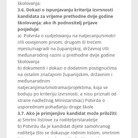
školovanja;
3.6. Dokazi o ispunjavanju kriterija izvrsnosti
kandidata za vrijeme prethodne dvije godine
školovanja; ako ih podnositelj prijave
posjeduje:
a) Potvrda o sudjelovanju na natjecanju/smotri
i/ili osvojenom prvom, drugom ili trećem
mjestu/nagradi na županijskoj, državnoj i/ili
međunarodnoj razini u prethodne dvije godine
školovanja
b) dokumenti i dokazi o dodatnim postignućima
na ostalim značajnim županijskim, državnim i
međunarodnim
natjecanjima/smotrama/projektima, koja se
boduju po kriteriju izvrsnosti, a nisu priznati od
strane nadležnog Ministarstvac) Potvrda o
usporednom pohađanju druge škole
3.7. Ako je primjenjivo kandidat može priložiti:
a) Smrtni list/ove za roditelje/staratelje
b) Potvrdu da je kandidat dijete samohranog
roditelja (što se dokazuje
rodnim listom, smrtnim