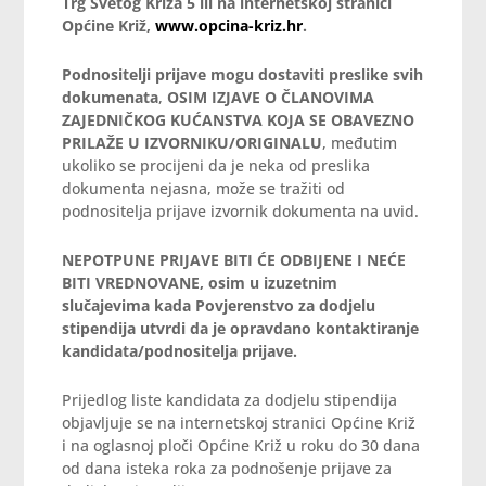
Trg Svetog Križa 5 ili na internetskoj stranici
Općine Križ,
www.opcina-kriz.hr
.
Podnositelji prijave
mogu dostaviti preslike svih
dokumenata
,
OSIM IZJAVE O ČLANOVIMA
ZAJEDNIČKOG KUĆANSTVA KOJA SE OBAVEZNO
PRILAŽE U IZVORNIKU/ORIGINALU
, međutim
ukoliko se procijeni da je neka od preslika
dokumenta nejasna, može se tražiti od
podnositelja prijave izvornik dokumenta na uvid.
NEPOTPUNE PRIJAVE BITI ĆE ODBIJENE I NEĆE
BITI VREDNOVANE, osim u izuzetnim
slučajevima kada Povjerenstvo za dodjelu
stipendija utvrdi da je opravdano kontaktiranje
kandidata/podnositelja prijave.
Prijedlog liste kandidata za dodjelu stipendija
objavljuje se na internetskoj stranici Općine Križ
i na oglasnoj ploči Općine Križ u roku do 30 dana
od dana isteka roka za podnošenje prijave za