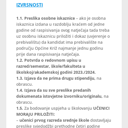
IZVRSNOSTI
1.1. Preslika osobne iskaznice
– ako je osobna
iskaznica izdana u razdoblju kraćem od jedne
godine od raspisivanja ovog natječaja tada treba
uz osobnu iskaznicu priložiti i dokaz (uvjerenje o
prebivalištu)
da kandidat ima prebivalište na
području Općine Križ najmanje jednu godinu
prije dana raspisivanja natječaja.
1.2. Potvrda o redovnom upisu u
razred/semestar, škole/fakulteta u
školskoj/akademskoj godini 2023./2024.
1.3.
Izjava da ne prima drugu stipendiju,
na
obrascu.
1.4. Izjava da su sve preslike predanih
dokumenata istovjetne izvorniku/originalu,
na
obrascu.
1.5.
Za bodovanje uspjeha u školovanju
UČENICI
MORAJU PRILOŽITI:
–
učenici prvog razreda
srednje škole
dostavljaju
preslike svjedodžbi prethodne četiri godine