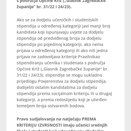
s područja Općine Križ („Glasnik Zagrebačke
županije“ br. 31/22 i 24/23).
Ako se za dodjelu učeničkih i studentskih
stipendija u određenoj kategoriji javi manji broj
kandidata koji ispunjavaju uvjete za dodjelu
stipendija od predviđenog broja za dodjelu
stipendija po pojedinoj kategoriji, ako nema
prijava u određenoj kategoriji ili ako niti jedna
prijava ne zadovoljava kriterije Pravilnikao
stipendiranju učenika i studenata s područja
Općine Križ („Glasnik Zagrebačke županije“ br.
31/22 i 24/23), stipendije se mogu sukladno
prijedlogu Povjerenstva za dodjelu stipendija,
dodijeliti ostalim kandidatima za dodjelu
stipendija prema socijalnom kriteriju ili u drugoj
kategoriji, a prema redoslijedu koji je utvrđen
temeljem broja ostvarenih bodova.
Pravo sudjelovanja na natječaju PREMA
KRITERIJU IZVRSNOSTI imaju učenici srednjih