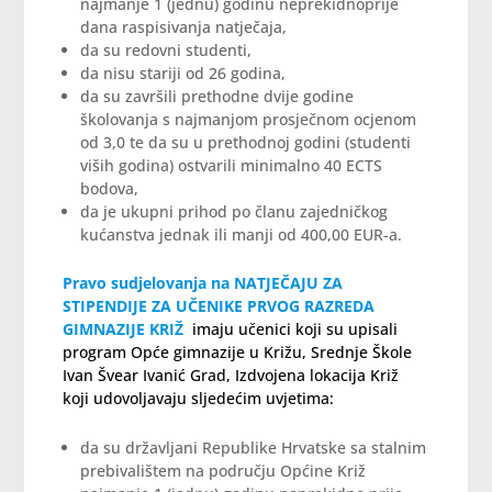
najmanje 1 (jednu) godinu neprekidnoprije
dana raspisivanja natječaja,
da su redovni studenti,
da nisu stariji od 26 godina,
da su završili prethodne dvije godine
školovanja s najmanjom prosječnom ocjenom
od 3,0 te da su u prethodnoj godini (studenti
viših godina) ostvarili minimalno 40 ECTS
bodova,
da je ukupni prihod po članu zajedničkog
kućanstva jednak ili manji od 400,00 EUR-a.
Pravo sudjelovanja na NATJEČAJU ZA
STIPENDIJE ZA UČENIKE PRVOG RAZREDA
GIMNAZIJE KRIŽ
imaju učenici koji su upisali
program Opće gimnazije u Križu, Srednje Škole
Ivan Švear Ivanić Grad, Izdvojena lokacija Križ
koji udovoljavaju sljedećim uvjetima:
da su državljani Republike Hrvatske sa stalnim
prebivalištem na području Općine Križ