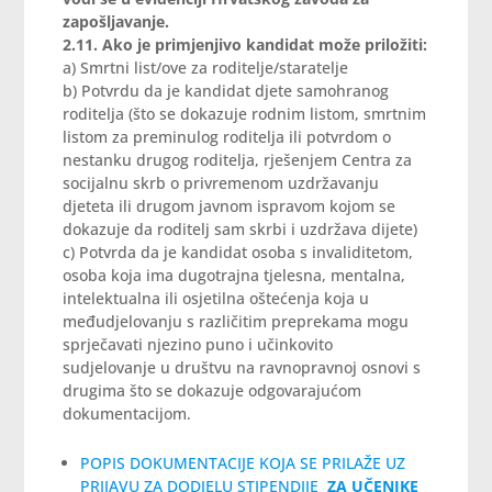
zapošljavanje.
2.11. Ako je primjenjivo kandidat može priložiti:
a) Smrtni list/ove za roditelje/staratelje
b) Potvrdu da je kandidat djete samohranog
roditelja (što se dokazuje
rodnim listom, smrtnim
listom za preminulog roditelja ili potvrdom o
nestanku drugog roditelja, rješenjem Centra za
socijalnu skrb o privremenom uzdržavanju
djeteta ili drugom javnom ispravom kojom se
dokazuje da roditelj sam skrbi i uzdržava dijete)
c) Potvrda da je kandidat osoba s invaliditetom,
osoba koja ima dugotrajna tjelesna, mentalna,
intelektualna ili osjetilna oštećenja koja u
međudjelovanju s različitim preprekama mogu
sprječavati njezino puno i učinkovito
sudjelovanje u društvu na ravnopravnoj osnovi s
drugima što se dokazuje odgovarajućom
dokumentacijom.
POPIS DOKUMENTACIJE KOJA SE PRILAŽE UZ
PRIJAVU ZA DODJELU STIPENDIJE
ZA UČENIKE