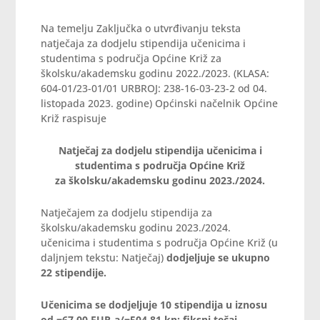
Na temelju Zaključka o utvrđivanju teksta
natječaja za dodjelu stipendija učenicima i
studentima s područja Općine Križ za
školsku/akademsku godinu 2022./2023. (KLASA:
604-01/23-01/01 URBROJ: 238-16-03-23-2 od 04.
listopada 2023. godine) Općinski načelnik Općine
Križ raspisuje
Natječaj za dodjelu stipendija učenicima i
studentima s područja Općine Križ
za školsku/akademsku godinu 2023./2024.
Natječajem za dodjelu stipendija za
školsku/akademsku godinu 2023./2024.
učenicima i studentima s područja Općine Križ (u
daljnjem tekstu: Natječaj)
dodjeljuje se ukupno
22 stipendije.
Učenicima se dodjeljuje 10 stipendija u iznosu
od
=67,00 EUR-a/=504,81 kn; fiksni tečaj