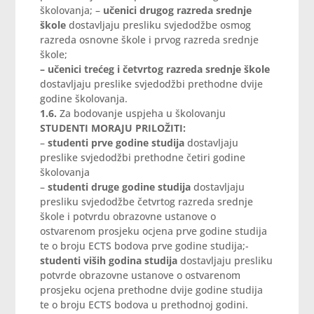
školovanja; –
učenici drugog razreda srednje
škole
dostavljaju presliku svjedodžbe osmog
razreda osnovne škole i prvog razreda srednje
škole;
– učenici trećeg i četvrtog razreda srednje škole
dostavljaju preslike svjedodžbi prethodne dvije
godine školovanja.
1.6.
Za bodovanje uspjeha u školovanju
STUDENTI MORAJU PRILOŽITI:
–
studenti prve godine studija
dostavljaju
preslike svjedodžbi prethodne četiri godine
školovanja
–
studenti druge godine studija
dostavljaju
presliku svjedodžbe četvrtog razreda srednje
škole i potvrdu obrazovne ustanove o
ostvarenom prosjeku ocjena prve godine studija
te o broju ECTS bodova prve godine studija;-
studenti viših godina studija
dostavljaju presliku
potvrde obrazovne ustanove o ostvarenom
prosjeku ocjena prethodne dvije godine studija
te o broju ECTS bodova u prethodnoj godini.