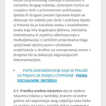
listom za preminulog roditelja ili potvrdom o
nestanku drugog roditelja, rješenjem Centra za
socijalnu skrb o privremenom uzdržavanju
djeteta ili drugom javnom ispravom kojom se
dokazuje da roditelj sam skrbi i uzdržava dijete)
c) Potvrda da je kandidat osoba s invaliditetom,
osoba koja ima dugotrajna tjelesna, mentalna,
intelektualna ili osjetilna oštećenja koja u
međudjelovanju s različitim preprekama mogu
sprječavati njezino puno i učinkovito
sudjelovanje u društvu na ravnopravnoj osnovi s
drugima što se dokazuje odgovarajućom
dokumentacijom.
POPIS DOKUMENTACIJE KOJA SE PRILAŽE
UZ PRIJAVU ZA DODJELU STIPENDIJE
PREMA
SOCIJALNOM KRITERIJU
2.1. Preslika osobne iskaznice
ako je osobna
iskaznica izdana u razdoblju kraćem od jedne
godine od raspisivanja ovog natječaja tada treba
uz osobnu iskaznicu priložiti dokaz (uvjerenje o