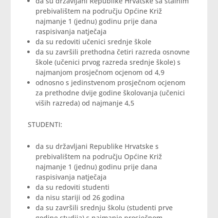
da su državljani Republike Hrvatske sa stalnim
prebivalištem na području Općine Križ
najmanje 1 (jednu) godinu prije dana
raspisivanja natječaja
da su redoviti učenici srednje škole
da su završili prethodna četiri razreda osnovne
škole (učenici prvog razreda srednje škole) s
najmanjom prosječnom ocjenom od 4,9
odnosno s jedinstvenom prosječnom ocjenom
za prethodne dvije godine školovanja (učenici
viših razreda) od najmanje 4,5
STUDENTI:
da su državljani Republike Hrvatske s
prebivalištem na području Općine Križ
najmanje 1 (jednu) godinu prije dana
raspisivanja natječaja
da su redoviti studenti
da nisu stariji od 26 godina
da su završili srednju školu (studenti prve
godine studija) s najmanje prosječnom