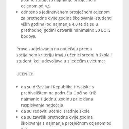
ocjenom od 4,5
odnosno s jedinstvenom prosječnom ocjenom
za prethodne dvije godine školovanja (studenti
viših godina) od najmanje 4,0 te da su u
prethodnoj godini ostvarili minimalno 50 ECTS
bodova.
Pravo sudjelovanja na natječaju prema
socijalnom kriteriju imaju učenici srednjih škola i
studenti koji udovoljavaju sljedećim uvjetima:
UČENICI:
da su državljani Republike Hrvatske s
prebivalištem na području Općine Križ
najmanje 1 (jednu) godinu prije dana
raspisivanja natječaja
da su redoviti učenici srednje škole
da su završili prethodne dvije godine
školovanja s najmanje prosječnom ocjenom od