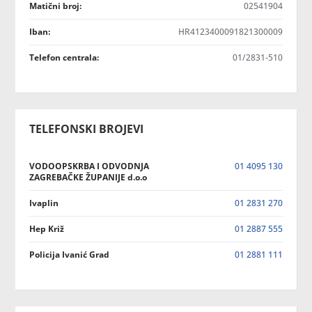
Matični broj:
02541904
Iban:
HR4123400091821300009
Telefon centrala:
01/2831-510
TELEFONSKI BROJEVI
VODOOPSKRBA I ODVODNJA
01 4095 130
ZAGREBAČKE ŽUPANIJE d.o.o
Ivaplin
01 2831 270
Hep Križ
01 2887 555
Policija Ivanić Grad
01 2881 111