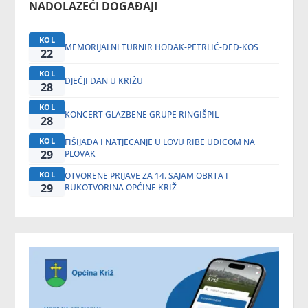
NADOLAZEĆI DOGAĐAJI
KOL
MEMORIJALNI TURNIR HODAK-PETRLIĆ-DED-KOS
22
KOL
DJEČJI DAN U KRIŽU
28
KOL
KONCERT GLAZBENE GRUPE RINGIŠPIL
28
KOL
FIŠIJADA I NATJECANJE U LOVU RIBE UDICOM NA
29
PLOVAK
KOL
OTVORENE PRIJAVE ZA 14. SAJAM OBRTA I
29
RUKOTVORINA OPĆINE KRIŽ