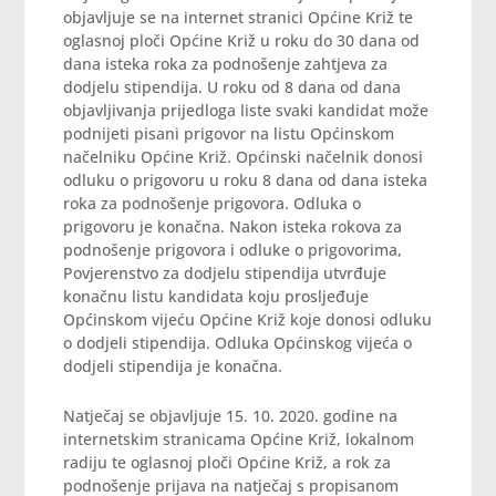
objavljuje se na internet stranici Općine Križ te
oglasnoj ploči Općine Križ u roku do 30 dana od
dana isteka roka za podnošenje zahtjeva za
dodjelu stipendija. U roku od 8 dana od dana
objavljivanja prijedloga liste svaki kandidat može
podnijeti pisani prigovor na listu Općinskom
načelniku Općine Križ. Općinski načelnik donosi
odluku o prigovoru u roku 8 dana od dana isteka
roka za podnošenje prigovora. Odluka o
prigovoru je konačna. Nakon isteka rokova za
podnošenje prigovora i odluke o prigovorima,
Povjerenstvo za dodjelu stipendija utvrđuje
konačnu listu kandidata koju prosljeđuje
Općinskom vijeću Općine Križ koje donosi odluku
o dodjeli stipendija. Odluka Općinskog vijeća o
dodjeli stipendija je konačna.
Natječaj se objavljuje 15. 10. 2020. godine na
internetskim stranicama Općine Križ, lokalnom
radiju te oglasnoj ploči Općine Križ, a rok za
podnošenje prijava na natječaj s propisanom