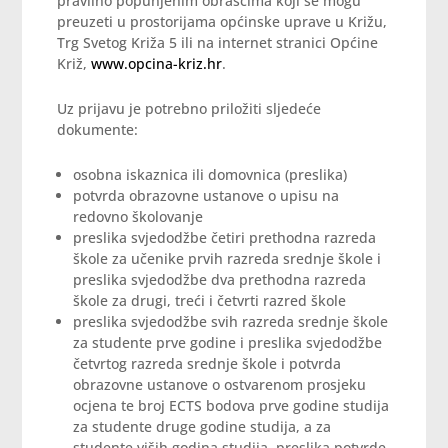
pravilno popunjenim obrascima koji se mogu
preuzeti u prostorijama općinske uprave u Križu,
Trg Svetog Križa 5 ili na internet stranici Općine
Križ,
www.opcina-kriz.hr
.
Uz prijavu je potrebno priložiti sljedeće
dokumente:
osobna iskaznica ili domovnica (preslika)
potvrda obrazovne ustanove o upisu na
redovno školovanje
preslika svjedodžbe četiri prethodna razreda
škole za učenike prvih razreda srednje škole i
preslika svjedodžbe dva prethodna razreda
škole za drugi, treći i četvrti razred škole
preslika svjedodžbe svih razreda srednje škole
za studente prve godine i preslika svjedodžbe
četvrtog razreda srednje škole i potvrda
obrazovne ustanove o ostvarenom prosjeku
ocjena te broj ECTS bodova prve godine studija
za studente druge godine studija, a za
studente viših godina studija, preslika potvrde