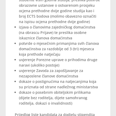
obrazovne ustanove o ostvarenom prosjeku
ocjena prethodne dvije godine studija kao i
broj ECTS bodova (molimo obavezno označiti
na ispisu ocjena prethodne dvije godine)
izjava o članovima zajedničkog domaćinstva
(na obrascu Prijave) te preslika osobne
iskaznice članova domaćinstva
potvrde o mjesečnim primanjima svih članova
domaćinstva za razdoblje od 3 (tri) mjeseca
koja prethode natječaju
uvjerenje Porezne uprave o prihodima druge
naravi (ukoliko postoje)
uvjerenje Zavoda za zapošljavanje za
nezaposlene članove domaćinstva
dokaze o postignućima na natjecanjima koja
su priznata od strane nadležnog ministarstva
dokaze o posebnim obiteljskim prilikama
(dijete bez roditelja, dijete samohranog
roditelja, dokazi o invalidnosti)
Prijedlog liste kandidata za dodjelu stipendija