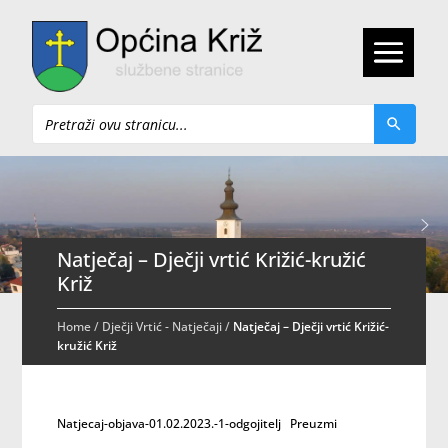
Pretraži
Natječaj – Dječji vrtić Križić-kružić
Križ
Home
/
Dječji Vrtić - Natječaji
/
Natječaj – Dječji vrtić Križić-
kružić Križ
Natjecaj-objava-01.02.2023.-1-odgojitelj
Preuzmi