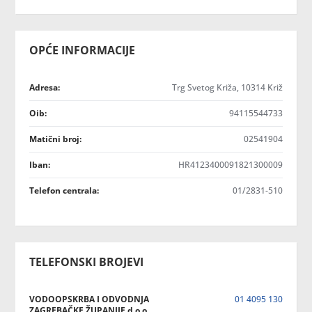
OPĆE INFORMACIJE
Adresa:
Trg Svetog Križa, 10314 Križ
Oib:
94115544733
Matični broj:
02541904
Iban:
HR4123400091821300009
Telefon centrala:
01/2831-510
TELEFONSKI BROJEVI
VODOOPSKRBA I ODVODNJA
01 4095 130
ZAGREBAČKE ŽUPANIJE d.o.o