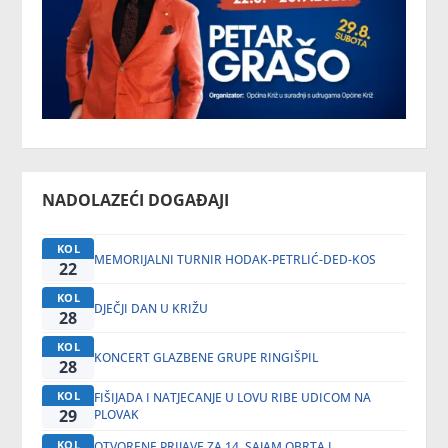
NADOLAZEĆI DOGAĐAJI
KOL
MEMORIJALNI TURNIR HODAK-PETRLIĆ-DED-KOS
22
KOL
DJEČJI DAN U KRIŽU
28
KOL
KONCERT GLAZBENE GRUPE RINGIŠPIL
28
KOL
FIŠIJADA I NATJECANJE U LOVU RIBE UDICOM NA
29
PLOVAK
KOL
OTVORENE PRIJAVE ZA 14. SAJAM OBRTA I