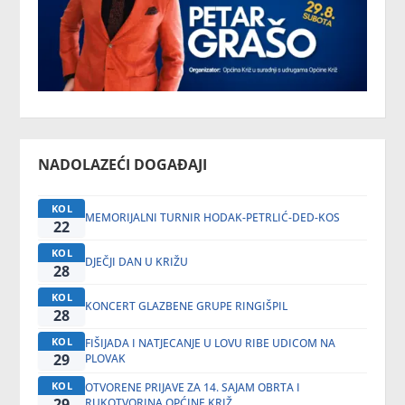
NADOLAZEĆI DOGAĐAJI
KOL
MEMORIJALNI TURNIR HODAK-PETRLIĆ-DED-KOS
22
KOL
DJEČJI DAN U KRIŽU
28
KOL
KONCERT GLAZBENE GRUPE RINGIŠPIL
28
KOL
FIŠIJADA I NATJECANJE U LOVU RIBE UDICOM NA
29
PLOVAK
KOL
OTVORENE PRIJAVE ZA 14. SAJAM OBRTA I
29
RUKOTVORINA OPĆINE KRIŽ