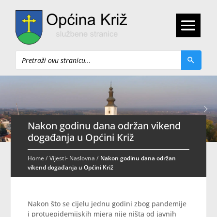
Pretraži
Nakon godinu dana održan vikend
događanja u Općini Križ
Home
/
Vijesti- Naslovna
/
Nakon godinu dana održan
vikend događanja u Općini Križ
Nakon što se cijelu jednu godini zbog pandemije
i protuepidemijskih mjera nije ništa od javnih