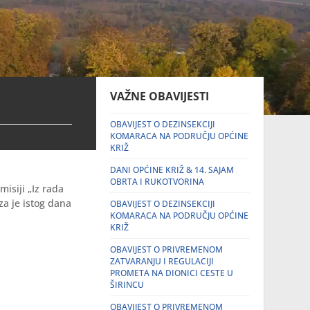
VAŽNE OBAVIJESTI
OBAVIJEST O DEZINSEKCIJI
KOMARACA NA PODRUČJU OPĆINE
KRIŽ
DANI OPĆINE KRIŽ & 14. SAJAM
OBRTA I RUKOTVORINA
isiji „Iz rada
za je istog dana
OBAVIJEST O DEZINSEKCIJI
KOMARACA NA PODRUČJU OPĆINE
KRIŽ
OBAVIJEST O PRIVREMENOM
ZATVARANJU I REGULACIJI
PROMETA NA DIONICI CESTE U
ŠIRINCU
OBAVIJEST O PRIVREMENOM