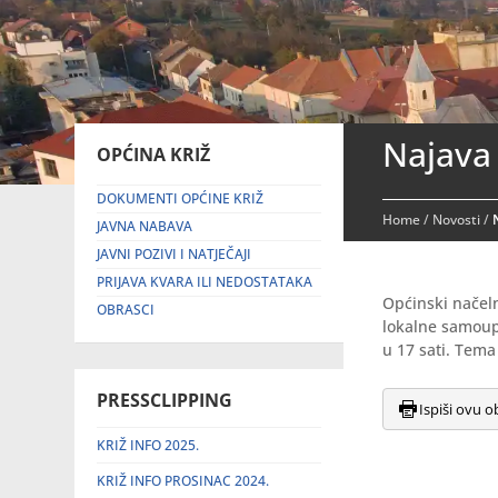
Najava 
OPĆINA KRIŽ
DOKUMENTI OPĆINE KRIŽ
Home
/
Novosti
/
JAVNA NABAVA
JAVNI POZIVI I NATJEČAJI
PRIJAVA KVARA ILI NEDOSTATAKA
Općinski načeln
OBRASCI
lokalne samoupr
u 17 sati. Tema
PRESSCLIPPING
Ispiši ovu o
KRIŽ INFO 2025.
KRIŽ INFO PROSINAC 2024.