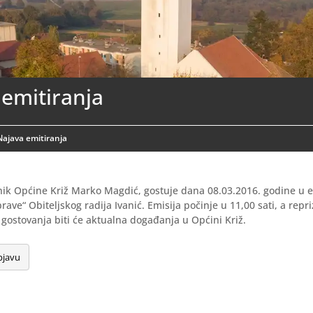
emitiranja
Najava emitiranja
ik Općine Križ Marko Magdić, gostuje dana 08.03.2016. godine u em
ave“ Obiteljskog radija Ivanić. Emisija počinje u 11,00 sati, a repri
 gostovanja biti će aktualna događanja u Općini Križ.
bjavu