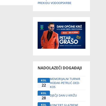
PREKIDU VODOOPSKRBE
NADOLAZEĆI DOGAĐAJI
MEMORIJALNI TURNIR
KOL
HODAK-PETRLIĆ-DED-
22
KOS
KOL
DJEČJI DAN U KRIŽU
28
KOL
KONCERT GLAZBENE