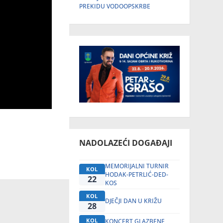
PREKIDU VODOOPSKRBE
NADOLAZEĆI DOGAĐAJI
MEMORIJALNI TURNIR
KOL
HODAK-PETRLIĆ-DED-
22
KOS
KOL
DJEČJI DAN U KRIŽU
28
KOL
KONCERT GLAZBENE