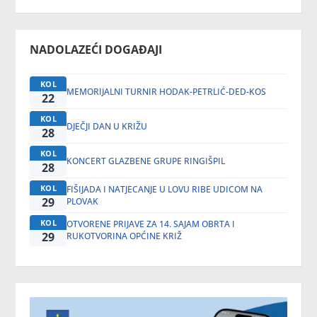
NADOLAZEĆI DOGAĐAJI
KOL
MEMORIJALNI TURNIR HODAK-PETRLIĆ-DED-KOS
22
KOL
DJEČJI DAN U KRIŽU
28
KOL
KONCERT GLAZBENE GRUPE RINGIŠPIL
28
KOL
FIŠIJADA I NATJECANJE U LOVU RIBE UDICOM NA
29
PLOVAK
KOL
OTVORENE PRIJAVE ZA 14. SAJAM OBRTA I
29
RUKOTVORINA OPĆINE KRIŽ