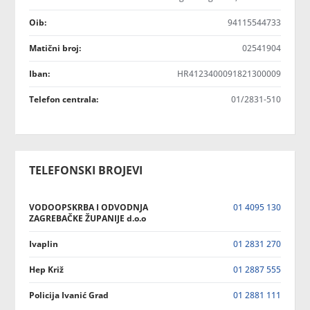
Oib:
94115544733
Matični broj:
02541904
Iban:
HR4123400091821300009
Telefon centrala:
01/2831-510
TELEFONSKI BROJEVI
VODOOPSKRBA I ODVODNJA
01 4095 130
ZAGREBAČKE ŽUPANIJE d.o.o
Ivaplin
01 2831 270
Hep Križ
01 2887 555
Policija Ivanić Grad
01 2881 111