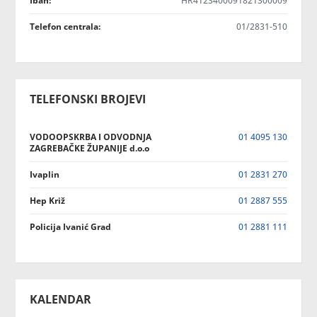
Iban:
HR4123400091821300009
Telefon centrala:
01/2831-510
TELEFONSKI BROJEVI
VODOOPSKRBA I ODVODNJA
01 4095 130
ZAGREBAČKE ŽUPANIJE d.o.o
Ivaplin
01 2831 270
Hep Križ
01 2887 555
Policija Ivanić Grad
01 2881 111
KALENDAR