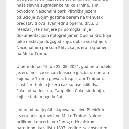
naše slavne sugrađanke Milke Trnine. Tim
povodom Nacionalni park Plitvička jezera,
odlučio je svojim gostima barem na trenutak
predstaviti ovu izvanrednu opernu divu. U
realizaciji te namjere pripomogla im je
dokumentacijom (fotografijama) Općina Križ koja
tako nastavlja dugogodišnju, dobru suradnju s
Nacionalnim parkom Plitvička Jezera u spomen
na Milku Trninu.
U periodu od 15. do 23. 05. 2021. godine u hotelu
Jezero moći će se čuti klasična glazba iz opera u
kojima je Trnina pjevala. Inspirirani Trninom,
slastičari hotela Jezero čak su osmislili dva
čokoladna deserta, Cappello i Čoko-simfoniju,
koji se tada mogu kušati.
Jedan od najljepših slapova na slivu Plitvičkih
jezera nosi upravo ime Milke Trnine. Naime
prilikom koncerta održanog u Hrvatskom
narodnom kazalištu 1897. godine, sav ostvareni