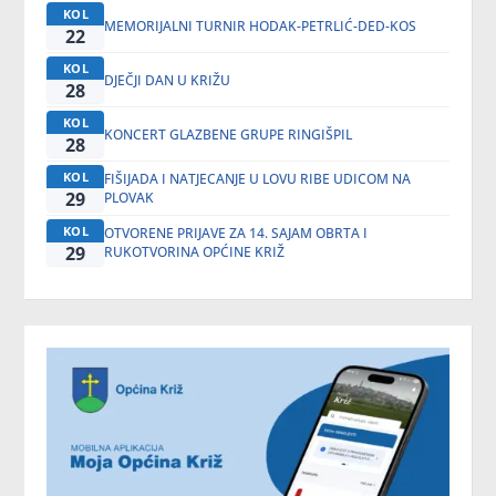
KOL
MEMORIJALNI TURNIR HODAK-PETRLIĆ-DED-KOS
22
KOL
DJEČJI DAN U KRIŽU
28
KOL
KONCERT GLAZBENE GRUPE RINGIŠPIL
28
KOL
FIŠIJADA I NATJECANJE U LOVU RIBE UDICOM NA
29
PLOVAK
KOL
OTVORENE PRIJAVE ZA 14. SAJAM OBRTA I
29
RUKOTVORINA OPĆINE KRIŽ