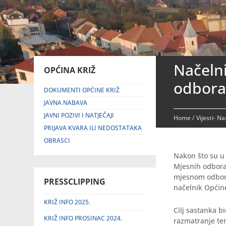
Načelni
OPĆINA KRIŽ
odbora 
DOKUMENTI OPĆINE KRIŽ
JAVNA NABAVA
JAVNI POZIVI I NATJEČAJI
Home
/
Vijesti- N
PRIJAVA KVARA ILI NEDOSTATAKA
OBRASCI
Nakon što su u 
Mjesnih odbora
mjesnom odboru,
PRESSCLIPPING
načelnik Općin
KRIŽ INFO 2025.
Cilj sastanka b
KRIŽ INFO PROSINAC 2024.
razmatranje tem