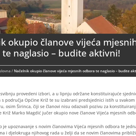
k okupio članove vijeća mjesni
te naglasio – budite aktivni!
aslovna
/
Načelnik okupio članove vijeća mjesnih odbora te naglasio – budite akt
svibnju provedeni izbori, a u lipnju održane konstituirajuće sjedni
 s područja Općine Križ te su izabrani predsjednici istih u svako
 osim Širinca, čiji se članovi nisu odazvali pozivu za konstituiranj
e Križ Marko Magdić jučer okupio nove članove Vijeća mjesnih odb
io je upoznavanje s novim članovima Vijeća mjesnih odbora te jedn
a i djelokruga njihovog rada u želji da se novim članovima približ