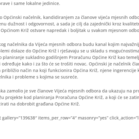
ave i same lokalne jedinice.
o Općinski načelnik, kandidiranjem za članove vijeća mjesnih odbo
u dužnost i odgovornost, a sada je cilj da zajednički kroz kvalite
 Općinom Križ ostvare napredak i boljitak u svakom mjesnom odbo
skog načelnika da Vijeća mjesnih odbora budu kanal kojim najvažni
lemi dolaze do Općine Križ i rješavaju se u skladu s mogućnostima,
no planiranje sukladno godišnjem Proračunu Općine Križ kao teme
određuje kako i za što će se trošiti novac. Općinski je načelnik čl
približio način na koji funkcionira Općina Križ, njene ingerencije 
lnika i probleme s kojima se susreće.
nka zamolio je sve članove Vijeća mjesnih odbora da ukazuju na p
ažu projekte kod planiranja Proračuna Općine Križ, a koji će se zati
izirati na dobrobit građana Općine Križ.
pt gallery=”139638″ items_per_row=”4″ masonry=”yes” click_action=”l