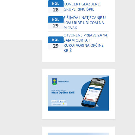
KOL
KONCERT GLAZBENE
28
GRUPE RINGIŠPIL
FIŠIJADA I NATJECANJE U
KOL
LOVU RIBE UDICOM NA
29
PLOVAK
OTVORENE PRIJAVE ZA 14.
KOL
SAJAM OBRTA I
29
RUKOTVORINA OPĆINE
KRIŽ