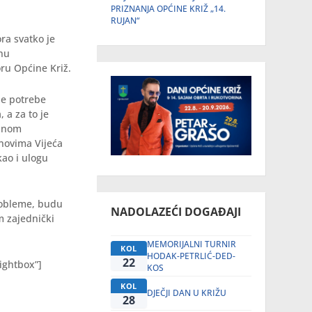
PRIZNANJA OPĆINE KRIŽ „14.
RUJAN“
ra svatko je
tnu
ru Općine Križ.
je potrebe
 a za to je
ljnom
anovima Vijeća
kao i ulogu
robleme, budu
NADOLAZEĆI DOGAĐAJI
m zajednički
MEMORIJALNI TURNIR
KOL
HODAK-PETRLIĆ-DED-
22
ightbox”]
KOS
KOL
DJEČJI DAN U KRIŽU
28