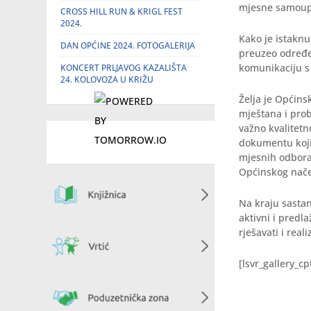
mjesne samoupr
CROSS HILL RUN & KRIGL FEST
2024.
Kako je istaknu
DAN OPĆINE 2024. FOTOGALERIJA
preuzeo određen
komunikaciju s
KONCERT PRLJAVOG KAZALIŠTA
24. KOLOVOZA U KRIŽU
Želja je Općin
mještana i prob
važno kvalitet
dokumentu koji 
mjesnih odbora 
Općinskog nače
Na kraju sasta
aktivni i predl
rješavati i real
[lsvr_gallery_c