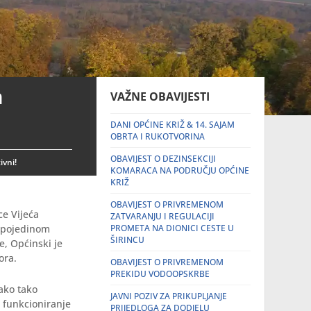
h
VAŽNE OBAVIJESTI
DANI OPĆINE KRIŽ & 14. SAJAM
OBRTA I RUKOTVORINA
OBAVIJEST O DEZINSEKCIJI
ivni!
KOMARACA NA PODRUČJU OPĆINE
KRIŽ
OBAVIJEST O PRIVREMENOM
ce Vijeća
ZATVARANJU I REGULACIJI
m pojedinom
PROMETA NA DIONICI CESTE U
ŠIRINCU
e, Općinski je
ora.
OBAVIJEST O PRIVREMENOM
PREKIDU VODOOPSKRBE
ako tako
JAVNI POZIV ZA PRIKUPLJANJE
i funkcioniranje
PRIJEDLOGA ZA DODJELU