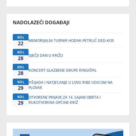
NADOLAZEĆI DOGAĐAJI
KOL
MEMORIJALNI TURNIR HODAK-PETRLIĆ-DED-KOS
22
KOL
DJEČJI DAN U KRIŽU
28
KOL
KONCERT GLAZBENE GRUPE RINGIŠPIL
28
KOL
FIŠIJADA I NATJECANJE U LOVU RIBE UDICOM NA
29
PLOVAK
KOL
OTVORENE PRIJAVE ZA 14. SAJAM OBRTA I
29
RUKOTVORINA OPĆINE KRIŽ