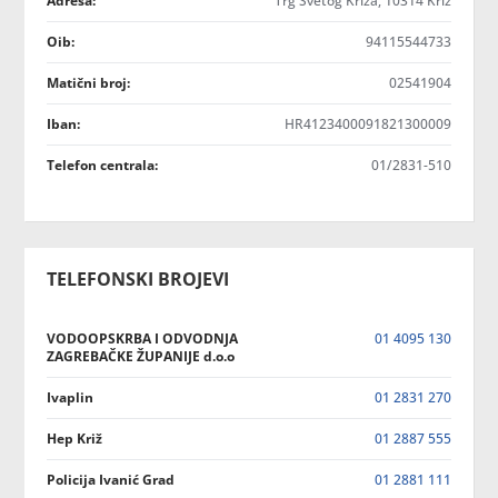
Adresa:
Trg Svetog Križa, 10314 Križ
Oib:
94115544733
Matični broj:
02541904
Iban:
HR4123400091821300009
Telefon centrala:
01/2831-510
TELEFONSKI BROJEVI
VODOOPSKRBA I ODVODNJA
01 4095 130
ZAGREBAČKE ŽUPANIJE d.o.o
Ivaplin
01 2831 270
Hep Križ
01 2887 555
Policija Ivanić Grad
01 2881 111