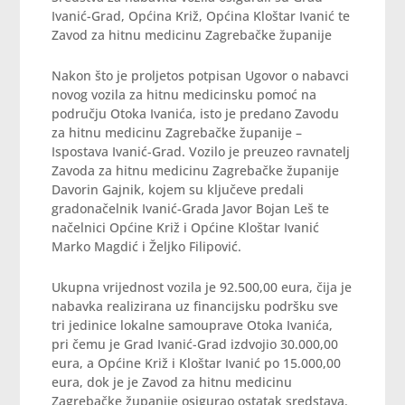
Ivanić-Grad, Općina Križ, Općina Kloštar Ivanić te
Zavod za hitnu medicinu Zagrebačke županije
Nakon što je proljetos potpisan Ugovor o nabavci
novog vozila za hitnu medicinsku pomoć na
području Otoka Ivanića, isto je predano Zavodu
za hitnu medicinu Zagrebačke županije –
Ispostava Ivanić-Grad. Vozilo je preuzeo ravnatelj
Zavoda za hitnu medicinu Zagrebačke županije
Davorin Gajnik, kojem su ključeve predali
gradonačelnik Ivanić-Grada Javor Bojan Leš te
načelnici Općine Križ i Općine Kloštar Ivanić
Marko Magdić i Željko Filipović.
Ukupna vrijednost vozila je 92.500,00 eura, čija je
nabavka realizirana uz financijsku podršku sve
tri jedinice lokalne samouprave Otoka Ivanića,
pri čemu je Grad Ivanić-Grad izdvojio 30.000,00
eura, a Općine Križ i Kloštar Ivanić po 15.000,00
eura, dok je je Zavod za hitnu medicinu
Zagrebačke županije osigurao ostatak sredstava.