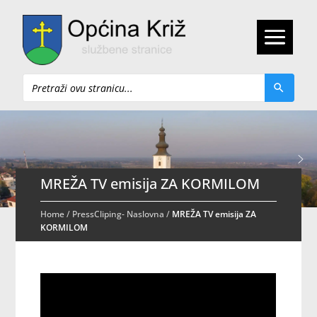
Pretraži
MREŽA TV emisija ZA KORMILOM
Home
/
PressCliping- Naslovna
/
MREŽA TV emisija ZA
KORMILOM