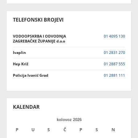
TELEFONSKI BROJEVI
VODOOPSKRBA I ODVODNJA
01 4095 130
ZAGREBAČKE ŽUPANIJE d.o.o
Ivaplin
01 2831 270
Hep Križ
01 2887 555
Policija Ivanić Grad
01 2881 111
KALENDAR
kolovoz 2026
P
U
S
Č
P
S
N