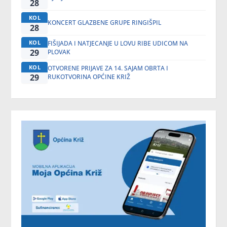
28
KOL
KONCERT GLAZBENE GRUPE RINGIŠPIL
28
KOL
FIŠIJADA I NATJECANJE U LOVU RIBE UDICOM NA
29
PLOVAK
KOL
OTVORENE PRIJAVE ZA 14. SAJAM OBRTA I
29
RUKOTVORINA OPĆINE KRIŽ