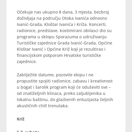
Očekuje nas ukupno 8 dana, 3 mjesta, bezbroj
doživljaja na području Otoka Ivanića odnosno
Ivanić-Grada, Kloštar Ivanića i Križa. Koncerti,
radionice, predstave, kostimirani obilasci dio su
programa u sklopu Sporazuma o udruživanju
Turističke zajednice Grada Ivanić-Grada, Općine
Kloštar Ivanić i Općine Križ koji je rezultirao i
financijskom potporom Hrvatske turističke
zajednice.
Zabilježite datume, pozovite ekipu i ne
propustite spojiti radionice, zabavu i kreativnost
u bogat i šarolik program koji će oduševiti sve –
od znatiželjnih klinaca, preko zaljubljenika u
lokalnu baštinu, do glazbenih entuzijasta željnih
akustičnih chill trenutaka.
Križ