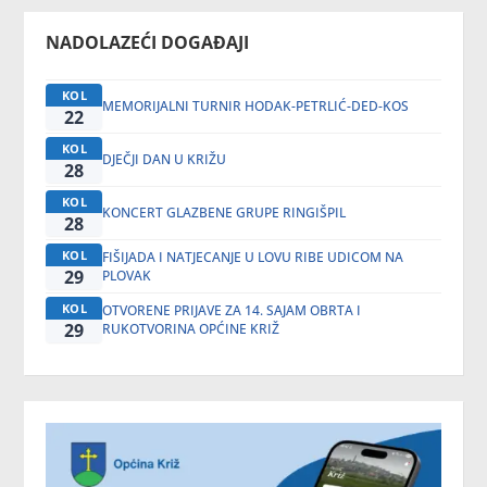
NADOLAZEĆI DOGAĐAJI
KOL
MEMORIJALNI TURNIR HODAK-PETRLIĆ-DED-KOS
22
KOL
DJEČJI DAN U KRIŽU
28
KOL
KONCERT GLAZBENE GRUPE RINGIŠPIL
28
KOL
FIŠIJADA I NATJECANJE U LOVU RIBE UDICOM NA
29
PLOVAK
KOL
OTVORENE PRIJAVE ZA 14. SAJAM OBRTA I
29
RUKOTVORINA OPĆINE KRIŽ