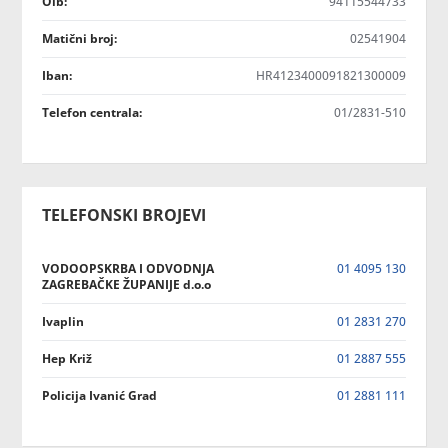
Oib:
94115544733
Matični broj:
02541904
Iban:
HR4123400091821300009
Telefon centrala:
01/2831-510
TELEFONSKI BROJEVI
VODOOPSKRBA I ODVODNJA
01 4095 130
ZAGREBAČKE ŽUPANIJE d.o.o
Ivaplin
01 2831 270
Hep Križ
01 2887 555
Policija Ivanić Grad
01 2881 111