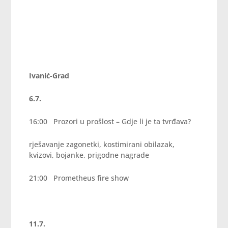
Ivanić-Grad
6.7.
16:00 Prozori u prošlost – Gdje li je ta tvrđava?
rješavanje zagonetki, kostimirani obilazak,
kvizovi, bojanke, prigodne nagrade
21:00 Prometheus fire show
11.7.