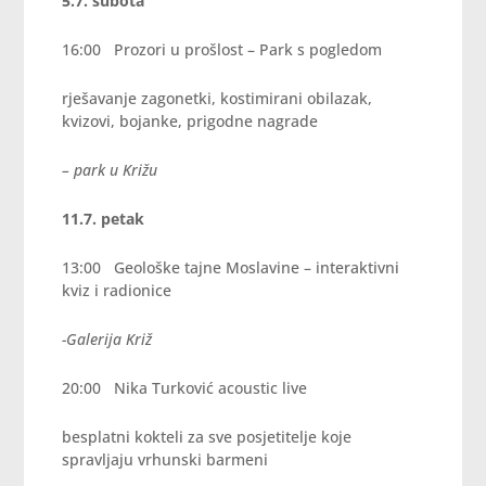
5.7. subota
16:00 Prozori u prošlost – Park s pogledom
rješavanje zagonetki, kostimirani obilazak,
kvizovi, bojanke, prigodne nagrade
– park u Križu
11.7. petak
13:00 Geološke tajne Moslavine – interaktivni
kviz i radionice
-Galerija Križ
20:00 Nika Turković acoustic live
besplatni kokteli za sve posjetitelje koje
spravljaju vrhunski barmeni