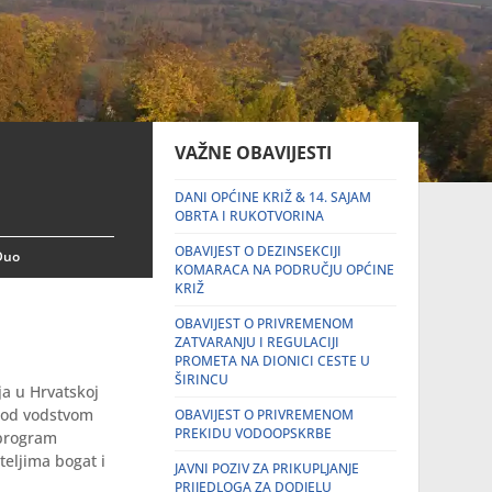
VAŽNE OBAVIJESTI
DANI OPĆINE KRIŽ & 14. SAJAM
OBRTA I RUKOTVORINA
OBAVIJEST O DEZINSEKCIJI
Duo
KOMARACA NA PODRUČJU OPĆINE
KRIŽ
OBAVIJEST O PRIVREMENOM
ZATVARANJU I REGULACIJI
PROMETA NA DIONICI CESTE U
ŠIRINCU
ja u Hrvatskoj
 pod vodstvom
OBAVIJEST O PRIVREMENOM
PREKIDU VODOOPSKRBE
 program
teljima bogat i
JAVNI POZIV ZA PRIKUPLJANJE
PRIJEDLOGA ZA DODJELU