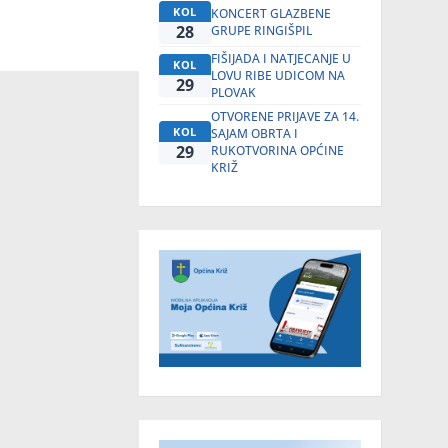
KOL
KONCERT GLAZBENE
28
GRUPE RINGIŠPIL
FIŠIJADA I NATJECANJE U
KOL
LOVU RIBE UDICOM NA
29
PLOVAK
OTVORENE PRIJAVE ZA 14.
KOL
SAJAM OBRTA I
29
RUKOTVORINA OPĆINE
KRIŽ