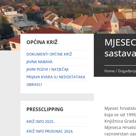
MJESEC
OPĆINA KRIŽ
sastav
DOKUMENTI OPĆINE KRIŽ
JAVNA NABAVA
JAVNI POZIVI I NATJEČAJI
Home
/
Događanja
PRIJAVA KVARA ILI NEDOSTATAKA
OBRASCI
Mjesec hrvatske
PRESSCLIPPING
koja se od 1995
Knjižnica Grada
KRIŽ INFO 2025.
Mjeseca Hrvatske
KRIŽ INFO PROSINAC 2024.
raznovrstan sad