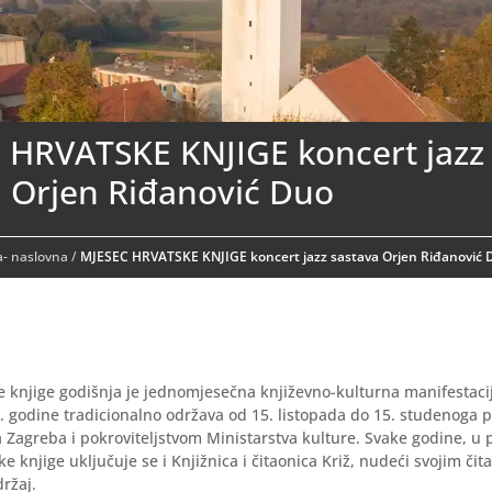
 HRVATSKE KNJIGE koncert jazz
a Orjen Riđanović Duo
- naslovna
/
MJESEC HRVATSKE KNJIGE koncert jazz sastava Orjen Riđanović 
 knjige godišnja je jednomjesečna književno-kulturna manifestaci
. godine tradicionalno održava od 15. listopada do 15. studenoga
 Zagreba i pokroviteljstvom Ministarstva kulture. Svake godine, u
 knjige uključuje se i Knjižnica i čitaonica Križ, nudeći svojim čita
ržaj.