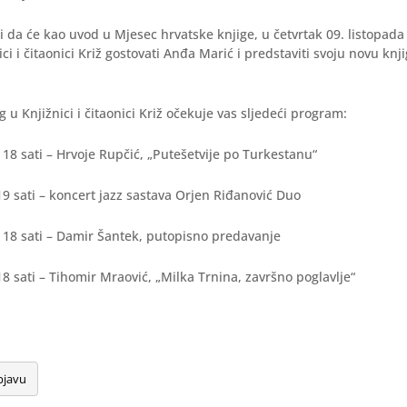
i da će kao uvod u Mjesec hrvatske knjige, u četvrtak 09. listopada
ici i čitaonici Križ gostovati Anđa Marić i predstaviti svoju novu kn
 u Knjižnici i čitaonici Križ očekuje vas sljedeći program:
u 18 sati – Hrvoje Rupčić, „Putešetvije po Turkestanu“
19 sati – koncert jazz sastava Orjen Riđanović Duo
u 18 sati – Damir Šantek, putopisno predavanje
18 sati – Tihomir Mraović, „Milka Trnina, završno poglavlje“
bjavu