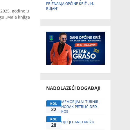
PRIZNANJA OPĆINE KRIŽ „14.
RUJAN“
 2025. godine u
jigu „Mala knjiga
NADOLAZEĆI DOGAĐAJI
MEMORIJALNI TURNIR
KOL
HODAK-PETRLIĆ-DED-
22
KOS
KOL
DJEČJI DAN U KRIŽU
28