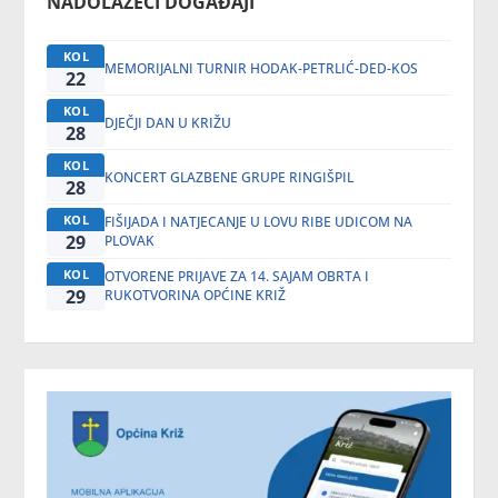
NADOLAZEĆI DOGAĐAJI
KOL
MEMORIJALNI TURNIR HODAK-PETRLIĆ-DED-KOS
22
KOL
DJEČJI DAN U KRIŽU
28
KOL
KONCERT GLAZBENE GRUPE RINGIŠPIL
28
KOL
FIŠIJADA I NATJECANJE U LOVU RIBE UDICOM NA
29
PLOVAK
KOL
OTVORENE PRIJAVE ZA 14. SAJAM OBRTA I
29
RUKOTVORINA OPĆINE KRIŽ