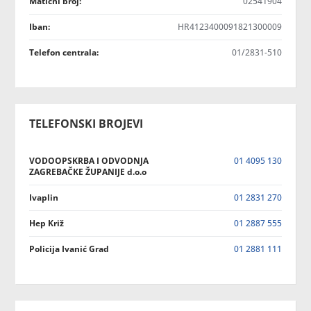
Matični broj:
02541904
Iban:
HR4123400091821300009
Telefon centrala:
01/2831-510
TELEFONSKI BROJEVI
VODOOPSKRBA I ODVODNJA
01 4095 130
ZAGREBAČKE ŽUPANIJE d.o.o
Ivaplin
01 2831 270
Hep Križ
01 2887 555
Policija Ivanić Grad
01 2881 111