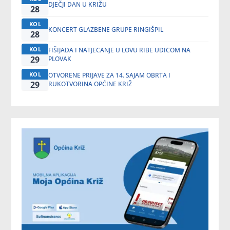
DJEČJI DAN U KRIŽU
28
KOL
KONCERT GLAZBENE GRUPE RINGIŠPIL
28
KOL
FIŠIJADA I NATJECANJE U LOVU RIBE UDICOM NA
29
PLOVAK
KOL
OTVORENE PRIJAVE ZA 14. SAJAM OBRTA I
29
RUKOTVORINA OPĆINE KRIŽ