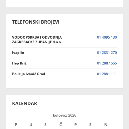
TELEFONSKI BROJEVI
VODOOPSKRBA I ODVODNJA
01 4095 130
ZAGREBAČKE ŽUPANIJE d.o.o
Ivaplin
01 2831 270
Hep Križ
01 2887 555
Policija Ivanić Grad
01 2881 111
KALENDAR
kolovoz 2026
P
U
S
Č
P
S
N