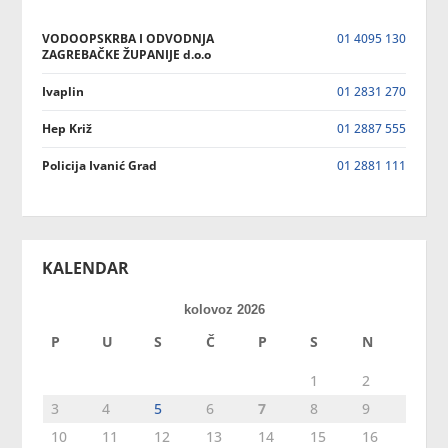
VODOOPSKRBA I ODVODNJA
01 4095 130
ZAGREBAČKE ŽUPANIJE d.o.o
Ivaplin
01 2831 270
Hep Križ
01 2887 555
Policija Ivanić Grad
01 2881 111
KALENDAR
kolovoz 2026
P
U
S
Č
P
S
N
1
2
3
4
5
6
7
8
9
10
11
12
13
14
15
16