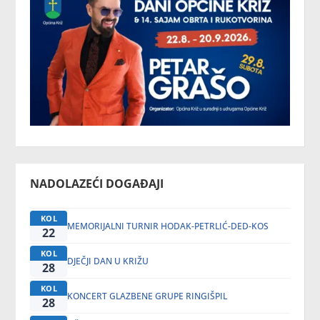
NADOLAZEĆI DOGAĐAJI
KOL
MEMORIJALNI TURNIR HODAK-PETRLIĆ-DED-KOS
22
KOL
DJEČJI DAN U KRIŽU
28
KOL
KONCERT GLAZBENE GRUPE RINGIŠPIL
28