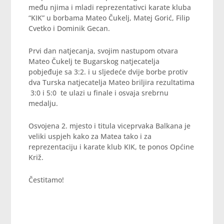
među njima i mladi reprezentativci karate kluba
“KIK” u borbama Mateo Čukelj, Matej Gorić, Filip
Cvetko i Dominik Gecan.
Prvi dan natjecanja, svojim nastupom otvara
Mateo Čukelj te Bugarskog natjecatelja
pobjeđuje sa 3:2. i u sljedeće dvije borbe protiv
dva Turska natjecatelja Mateo briljira rezultatima
3:0 i 5:0 te ulazi u finale i osvaja srebrnu
medalju.
Osvojena 2. mjesto i titula viceprvaka Balkana je
veliki uspjeh kako za Matea tako i za
reprezentaciju i karate klub KIK, te ponos Općine
Križ.
Čestitamo!