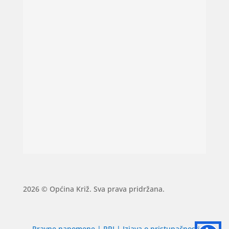
2026 © Općina Križ. Sva prava pridržana.
Pravne napomene
|
PPI
|
Izjava o pristupačnosti
|