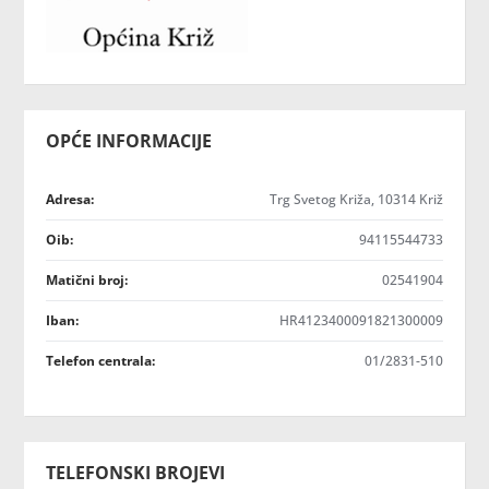
OPĆE INFORMACIJE
Adresa:
Trg Svetog Križa, 10314 Križ
Oib:
94115544733
Matični broj:
02541904
Iban:
HR4123400091821300009
Telefon centrala:
01/2831-510
TELEFONSKI BROJEVI