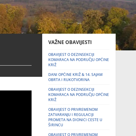
VAŽNE OBAVIJESTI
OBAVIJEST O DEZINSEKCIJI
KOMARACA NA PODRUČJU OPĆINE
KRIŽ
DANI OPĆINE KRIŽ & 14. SAJAM
OBRTA I RUKOTVORINA
OBAVIJEST O DEZINSEKCIJI
KOMARACA NA PODRUČJU OPĆINE
KRIŽ
OBAVIJEST O PRIVREMENOM
ZATVARANJU I REGULACIJI
PROMETA NA DIONICI CESTE U
ŠIRINCU
OBAVIJEST O PRIVREMENOM