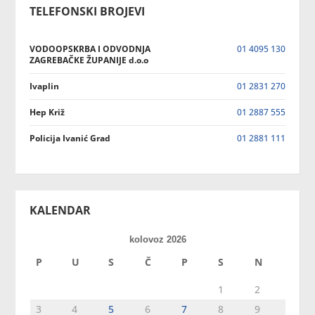
TELEFONSKI BROJEVI
VODOOPSKRBA I ODVODNJA
01 4095 130
ZAGREBAČKE ŽUPANIJE d.o.o
Ivaplin
01 2831 270
Hep Križ
01 2887 555
Policija Ivanić Grad
01 2881 111
KALENDAR
kolovoz 2026
P
U
S
Č
P
S
N
1
2
3
4
5
6
7
8
9