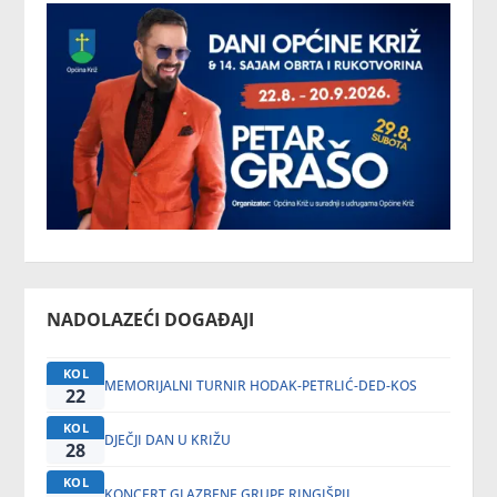
NADOLAZEĆI DOGAĐAJI
KOL
MEMORIJALNI TURNIR HODAK-PETRLIĆ-DED-KOS
22
KOL
DJEČJI DAN U KRIŽU
28
KOL
KONCERT GLAZBENE GRUPE RINGIŠPIL