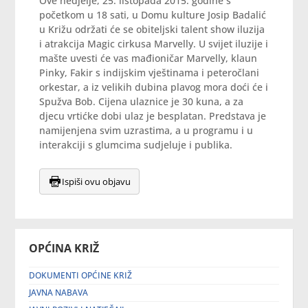
Ove nedjelje, 25. listopada 2015. godine s
početkom u 18 sati, u Domu kulture Josip Badalić
u Križu održati će se obiteljski talent show iluzija
i atrakcija Magic cirkusa Marvelly. U svijet iluzije i
mašte uvesti će vas mađioničar Marvelly, klaun
Pinky, Fakir s indijskim vještinama i peteročlani
orkestar, a iz velikih dubina plavog mora doći će i
Spužva Bob. Cijena ulaznice je 30 kuna, a za
djecu vrtićke dobi ulaz je besplatan. Predstava je
namijenjena svim uzrastima, a u programu i u
interakciji s glumcima sudjeluje i publika.
Ispiši ovu objavu
OPĆINA KRIŽ
DOKUMENTI OPĆINE KRIŽ
JAVNA NABAVA