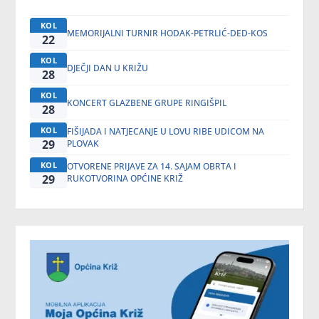
KOL
MEMORIJALNI TURNIR HODAK-PETRLIĆ-DED-KOS
22
KOL
DJEČJI DAN U KRIŽU
28
KOL
KONCERT GLAZBENE GRUPE RINGIŠPIL
28
KOL
FIŠIJADA I NATJECANJE U LOVU RIBE UDICOM NA
29
PLOVAK
KOL
OTVORENE PRIJAVE ZA 14. SAJAM OBRTA I
29
RUKOTVORINA OPĆINE KRIŽ