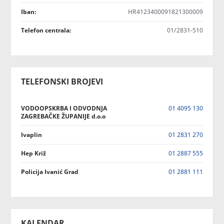
Iban:
HR4123400091821300009
Telefon centrala:
01/2831-510
TELEFONSKI BROJEVI
VODOOPSKRBA I ODVODNJA
01 4095 130
ZAGREBAČKE ŽUPANIJE d.o.o
Ivaplin
01 2831 270
Hep Križ
01 2887 555
Policija Ivanić Grad
01 2881 111
KALENDAR