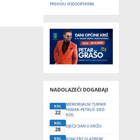
PREKIDU VODOOPSKRBE
NADOLAZEĆI DOGAĐAJI
MEMORIJALNI TURNIR
KOL
HODAK-PETRLIĆ-DED-
22
KOS
KOL
DJEČJI DAN U KRIŽU
28
KOL
KONCERT GLAZBENE