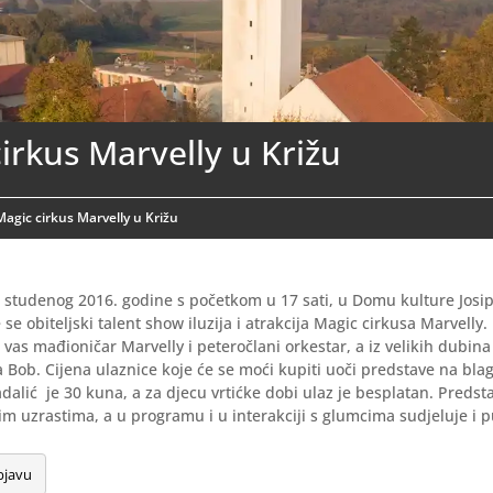
irkus Marvelly u Križu
Magic cirkus Marvelly u Križu
 studenog 2016. godine s početkom u 17 sati, u Domu kulture Josip
 se obiteljski talent show iluzija i atrakcija Magic cirkusa Marvelly. U
 vas mađioničar Marvelly i peteročlani orkestar, a iz velikih dubin
a Bob. Cijena ulaznice koje će se moći kupiti uoči predstave na bl
adalić je 30 kuna, a za djecu vrtićke dobi ulaz je besplatan. Predst
m uzrastima, a u programu i u interakciji s glumcima sudjeluje i p
bjavu