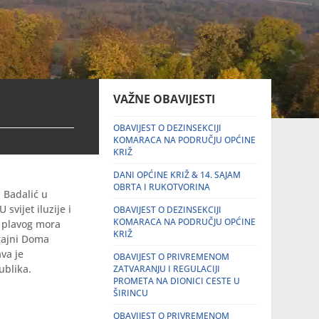
VAŽNE OBAVIJESTI
OBAVIJEST O DEZINSEKCIJI
KOMARACA NA PODRUČJU OPĆINE
KRIŽ
DANI OPĆINE KRIŽ & 14. SAJAM
OBRTA I RUKOTVORINA
 Badalić u
 svijet iluzije i
OBAVIJEST O DEZINSEKCIJI
KOMARACA NA PODRUČJU OPĆINE
a plavog mora
KRIŽ
agajni Doma
ava je
OBAVIJEST O PRIVREMENOM
ublika.
ZATVARANJU I REGULACIJI
PROMETA NA DIONICI CESTE U
ŠIRINCU
OBAVIJEST O PRIVREMENOM