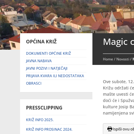
Magic c
OPĆINA KRIŽ
DOKUMENTI OPĆINE KRIŽ
Home
/
Novosti
/
JAVNA NABAVA
JAVNI POZIVI I NATJEČAJI
PRIJAVA KVARA ILI NEDOSTATAKA
Ove subote, 12.
OBRASCI
Križu održati će
mašte uvesti će
doći će i Spužv
kulture Josip B
PRESSCLIPPING
namijenjena svi
KRIŽ INFO 2025.
Ispiši ovu o
KRIŽ INFO PROSINAC 2024.