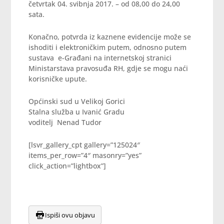
četvrtak 04. svibnja 2017. – od 08,00 do 24,00
sata.
Konačno, potvrda iz kaznene evidencije može se
ishoditi i elektroničkim putem, odnosno putem
sustava e-Građani na internetskoj stranici
Ministarstava pravosuđa RH, gdje se mogu naći
korisničke upute.
Općinski sud u Velikoj Gorici
Stalna služba u Ivanić Gradu
voditelj Nenad Tudor
[lsvr_gallery_cpt gallery=”125024″
items_per_row=”4″ masonry=”yes”
click_action=”lightbox”]
Ispiši ovu objavu