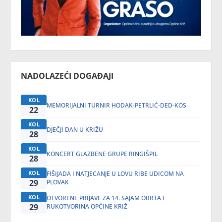
NADOLAZEĆI DOGAĐAJI
KOL
MEMORIJALNI TURNIR HODAK-PETRLIĆ-DED-KOS
22
KOL
DJEČJI DAN U KRIŽU
28
KOL
KONCERT GLAZBENE GRUPE RINGIŠPIL
28
KOL
FIŠIJADA I NATJECANJE U LOVU RIBE UDICOM NA
29
PLOVAK
KOL
OTVORENE PRIJAVE ZA 14. SAJAM OBRTA I
29
RUKOTVORINA OPĆINE KRIŽ