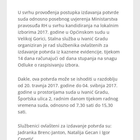
U svrhu provođenja postupka izdavanja potvrde
suda odnosno posebnog uvjerenja Ministarstva
pravosuđa RH u svrhu kandidiranja na lokalnim
izborima 2017. godine u Općinskom sudu u
Velikoj Gorici, Stalna služba u Ivanić Gradu
organiziran je rad službenika ovlaštenih za
izdavanje potvrda iz kaznene evidencije, tijekom
14 dana računajući od dana stupanja na snagu
Odluke o raspisivanju izbora.
Dakle, ova potvrda može se ishoditi u razdoblju
od 20. travnja 2017. godine do 04. svibnja 2017.
godine u prostorijama suda u Ivanić Gradu,
Športska ulica 2, radnim danom tijekom radnog
vremena suda, odnosno od 7,30 sati do 15,30
sati.
Službenici ovlašteni za izdavanje potvrda su:
Jadranka Brenc-Janton, Natalija Gecan i Igor
Cepetić