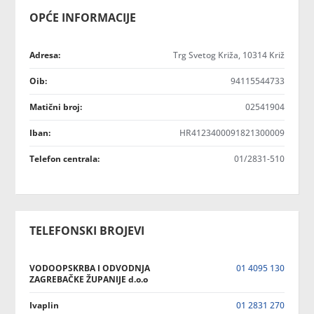
OPĆE INFORMACIJE
Adresa:
Trg Svetog Križa, 10314 Križ
Oib:
94115544733
Matični broj:
02541904
Iban:
HR4123400091821300009
Telefon centrala:
01/2831-510
TELEFONSKI BROJEVI
VODOOPSKRBA I ODVODNJA
01 4095 130
ZAGREBAČKE ŽUPANIJE d.o.o
Ivaplin
01 2831 270