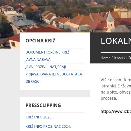
LOKALN
OPĆINA KRIŽ
DOKUMENTI OPĆINE KRIŽ
Home
/
Izbori
/
LO
JAVNA NABAVA
JAVNI POZIVI I NATJEČAJI
PRIJAVA KVARA ILI NEDOSTATAKA
Više o svim te
OBRASCI
stranici Državn
na upite, obve
procesa.
PRESSCLIPPING
http://www.izbo
KRIŽ INFO 2025.
KRIŽ INFO PROSINAC 2024.