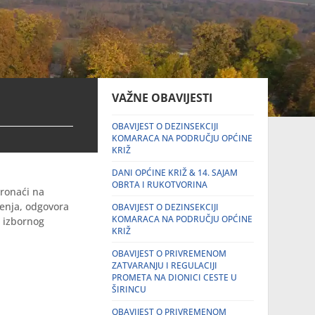
VAŽNE OBAVIJESTI
OBAVIJEST O DEZINSEKCIJI
KOMARACA NA PODRUČJU OPĆINE
KRIŽ
DANI OPĆINE KRIŽ & 14. SAJAM
OBRTA I RUKOTVORINA
ronaći na
ćenja, odgovora
OBAVIJEST O DEZINSEKCIJI
KOMARACA NA PODRUČJU OPĆINE
a izbornog
KRIŽ
OBAVIJEST O PRIVREMENOM
ZATVARANJU I REGULACIJI
PROMETA NA DIONICI CESTE U
ŠIRINCU
OBAVIJEST O PRIVREMENOM