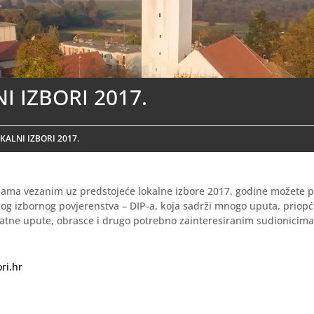
I IZBORI 2017.
KALNI IZBORI 2017.
mama vezanim uz predstojeće lokalne izbore 2017. godine možete p
og izbornog povjerenstva – DIP-a, koja sadrži mnogo uputa, priop
zatne upute, obrasce i drugo potrebno zainteresiranim sudionicim
ri.hr