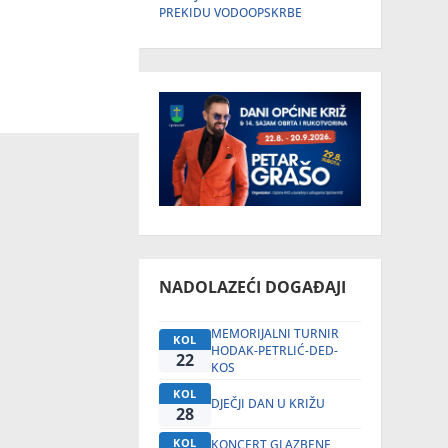
PREKIDU VODOOPSKRBE
NADOLAZEĆI DOGAĐAJI
MEMORIJALNI TURNIR
KOL
HODAK-PETRLIĆ-DED-
22
KOS
KOL
DJEČJI DAN U KRIŽU
28
KOL
KONCERT GLAZBENE