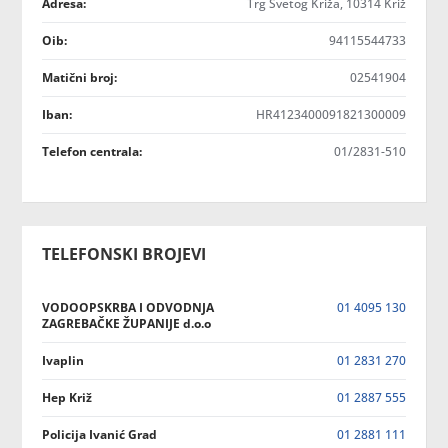
Adresa:
Trg Svetog Križa, 10314 Križ
Oib:
94115544733
Matični broj:
02541904
Iban:
HR4123400091821300009
Telefon centrala:
01/2831-510
TELEFONSKI BROJEVI
VODOOPSKRBA I ODVODNJA
01 4095 130
ZAGREBAČKE ŽUPANIJE d.o.o
Ivaplin
01 2831 270
Hep Križ
01 2887 555
Policija Ivanić Grad
01 2881 111