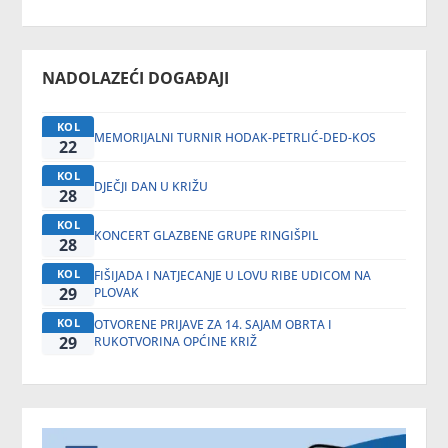
NADOLAZEĆI DOGAĐAJI
KOL
MEMORIJALNI TURNIR HODAK-PETRLIĆ-DED-KOS
22
KOL
DJEČJI DAN U KRIŽU
28
KOL
KONCERT GLAZBENE GRUPE RINGIŠPIL
28
KOL
FIŠIJADA I NATJECANJE U LOVU RIBE UDICOM NA
29
PLOVAK
KOL
OTVORENE PRIJAVE ZA 14. SAJAM OBRTA I
29
RUKOTVORINA OPĆINE KRIŽ