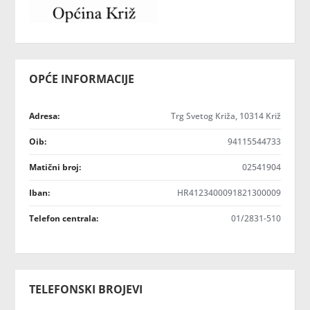
OPĆE INFORMACIJE
Adresa:
Trg Svetog Križa, 10314 Križ
Oib:
94115544733
Matični broj:
02541904
Iban:
HR4123400091821300009
Telefon centrala:
01/2831-510
TELEFONSKI BROJEVI