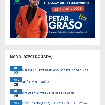
NADOLAZEĆI DOGAĐAJI
KOL
MEMORIJALNI TURNIR HODAK-PETRLIĆ-DED-KOS
22
KOL
DJEČJI DAN U KRIŽU
28
KOL
KONCERT GLAZBENE GRUPE RINGIŠPIL
28
KOL
FIŠIJADA I NATJECANJE U LOVU RIBE UDICOM NA