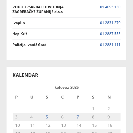
VODOOPSKRBA I ODVODNJA
01 4095 130
ZAGREBAČKE ŽUPANIJE d.o.o
Ivaplin
01 2831 270
Hep Križ
01 2887 555
Policija Ivanić Grad
01 2881 111
KALENDAR
kolovoz 2026
P
U
S
Č
P
S
N
1
2
3
4
5
6
7
8
9
10
11
12
13
14
15
16