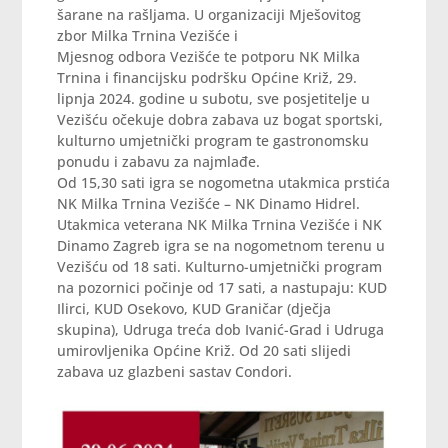
šarane na rašljama. U organizaciji Mješovitog
zbor Milka Trnina Vezišće i
Mjesnog odbora Vezišće te potporu NK Milka
Trnina i financijsku podršku Općine Križ, 29.
lipnja 2024. godine u subotu, sve posjetitelje u
Vezišću očekuje dobra zabava uz bogat sportski,
kulturno umjetnički program te gastronomsku
ponudu i zabavu za najmlađe.
Od 15,30 sati igra se nogometna utakmica prstića
NK Milka Trnina Vezišće – NK Dinamo Hidrel.
Utakmica veterana NK Milka Trnina Vezišće i NK
Dinamo Zagreb igra se na nogometnom terenu u
Vezišću od 18 sati. Kulturno-umjetnički program
na pozornici počinje od 17 sati, a nastupaju: KUD
Ilirci, KUD Osekovo, KUD Graničar (dječja
skupina), Udruga treća dob Ivanić-Grad i Udruga
umirovljenika Općine Križ. Od 20 sati slijedi
zabava uz glazbeni sastav Condori.