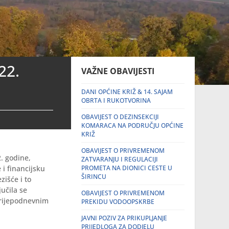
22.
VAŽNE OBAVIJESTI
DANI OPĆINE KRIŽ & 14. SAJAM
OBRTA I RUKOTVORINA
OBAVIJEST O DEZINSEKCIJI
KOMARACA NA PODRUČJU OPĆINE
KRIŽ
OBAVIJEST O PRIVREMENOM
2. godine,
ZATVARANJU I REGULACIJI
i financijsku
PROMETA NA DIONICI CESTE U
ŠIRINCU
zišće i to
učila se
OBAVIJEST O PRIVREMENOM
prijepodnevnim
PREKIDU VODOOPSKRBE
JAVNI POZIV ZA PRIKUPLJANJE
PRIJEDLOGA ZA DODJELU