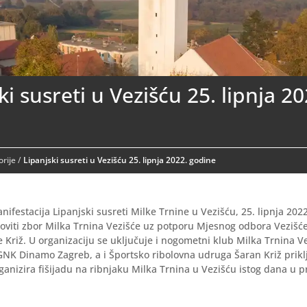
ki susreti u Vezišću 25. lipnja 20
rije
/
Lipanjski susreti u Vezišću 25. lipnja 2022. godine
ifestacija Lipanjski susreti Milke Trnine u Vezišću, 25. lipnja 202
oviti zbor Milka Trnina Vezišće uz potporu Mjesnog odbora Vezišće 
Križ. U organizaciju se uključuje i nogometni klub Milka Trnina Ve
NK Dinamo Zagreb, a i Športsko ribolovna udruga Šaran Križ priklj
anizira fišijadu na ribnjaku Milka Trnina u Vezišću istog dana u 