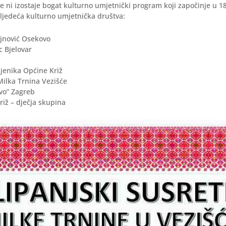
 ni izostaje bogat kulturno umjetnički program koji započinje u 18
sljedeća kulturno umjetnička društva:
jnović Osekovo
 Bjelovar
jenika Općine Križ
Milka Trnina Vezišće
vo” Zagreb
iž – dječja skupina