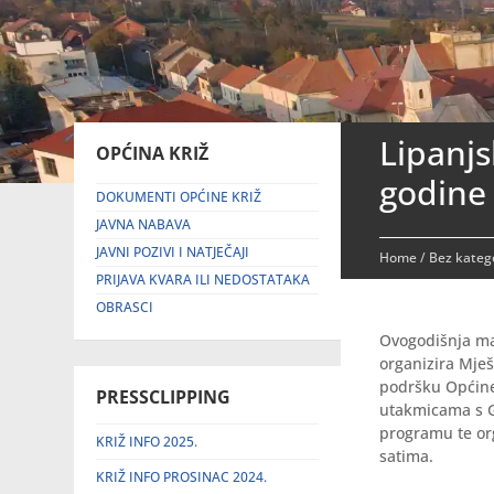
Lipanjs
OPĆINA KRIŽ
godine
DOKUMENTI OPĆINE KRIŽ
JAVNA NABAVA
JAVNI POZIVI I NATJEČAJI
Home
/
Bez katego
PRIJAVA KVARA ILI NEDOSTATAKA
OBRASCI
Ovogodišnja man
organizira Mješ
podršku Općine 
PRESSCLIPPING
utakmicama s G
programu te org
KRIŽ INFO 2025.
satima.
KRIŽ INFO PROSINAC 2024.