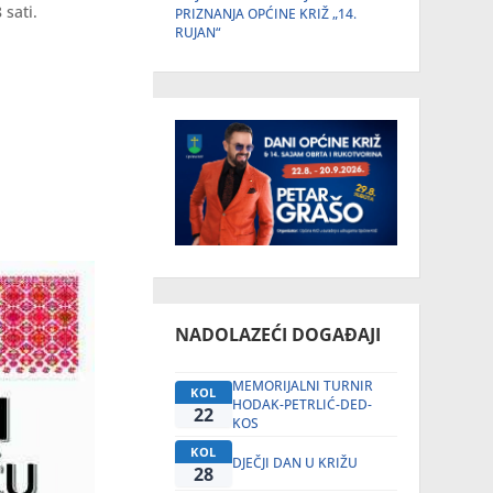
 sati.
PRIZNANJA OPĆINE KRIŽ „14.
RUJAN“
NADOLAZEĆI DOGAĐAJI
MEMORIJALNI TURNIR
KOL
HODAK-PETRLIĆ-DED-
22
KOS
KOL
DJEČJI DAN U KRIŽU
28