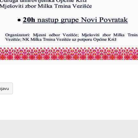
bjavu